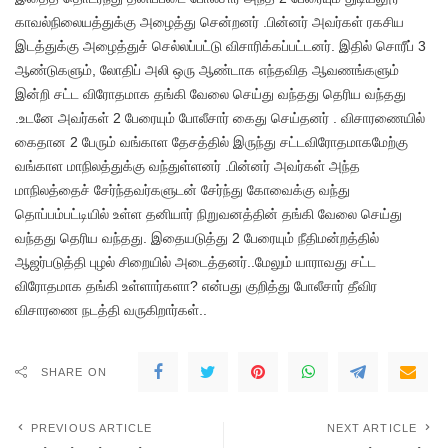
காவல்நிலையத்துக்கு அழைத்து சென்றனர் .பின்னர் அவர்கள் ரகசிய
இடத்துக்கு அழைத்துச் செல்லப்பட்டு விசாரிக்கப்பட்டனர். இதில் சொரீப் 3
ஆண்டுகளும், லோதிப் அலி ஒரு ஆண்டாக எந்தவித ஆவணங்களும்
இன்றி சட்ட விரோதமாக தங்கி வேலை செய்து வந்தது தெரிய வந்தது
.உடனே அவர்கள் 2 பேரையும் போலீசார் கைது செய்தனர் . விசாரணையில்
கைதான 2 பேரும் வங்காள தேசத்தில் இருந்து சட்டவிரோதமாகமேற்கு
வங்காள மாநிலத்துக்கு வந்துள்ளனர் .பின்னர் அவர்கள் அந்த
மாநிலத்தைச் சேர்ந்தவர்களுடன் சேர்ந்து கோவைக்கு வந்து
தொப்பம்பட்டியில் உள்ள தனியார் நிறுவனத்தின் தங்கி வேலை செய்து
வந்தது தெரிய வந்தது. இதையடுத்து 2 பேரையும் நீதிமன்றத்தில்
ஆஜர்படுத்தி புழல் சிறையில் அடைத்தனர்..மேலும் யாராவது சட்ட
விரோதமாக தங்கி உள்ளார்களா? என்பது குறித்து போலீசார் தீவிர
விசாரணை நடத்தி வருகிறார்கள்..
SHARE ON
PREVIOUS ARTICLE
NEXT ARTICLE