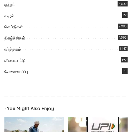
குற்றம்
5,609
சூழல்
22
செய்திகள்
2,093
நிகழ்ச்சிகள்
1,593
வர்த்தகம்
1,447
விளையாட்டு
192
வேலைவாய்ப்பு
1
You Might Also Enjoy