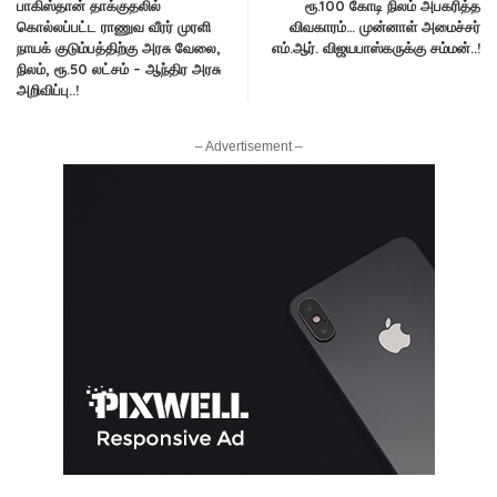
பாகிஸ்தான் தாக்குதலில்
ரூ.100 கோடி நிலம் அபகரித்த
கொல்லப்பட்ட ராணுவ வீரர் முரளி
விவகாரம்… முன்னாள் அமைச்சர்
நாயக் குடும்பத்திற்கு அரசு வேலை,
எம்.ஆர். விஜயபாஸ்கருக்கு சம்மன்..!
நிலம், ரூ.50 லட்சம் – ஆந்திர அரசு
அறிவிப்பு..!
– Advertisement –