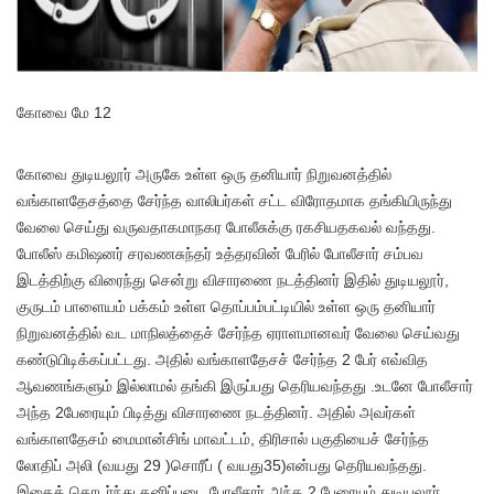
கோவை மே 12
கோவை துடியலூர் அருகே உள்ள ஒரு தனியார் நிறுவனத்தில்
வங்காளதேசத்தை சேர்ந்த வாலிபர்கள் சட்ட விரோதமாக தங்கியிருந்து
வேலை செய்து வருவதாகமாநகர போலீசுக்கு ரகசியதகவல் வந்தது.
போலீஸ் கமிஷனர் சரவணசுந்தர் உத்தரவின் பேரில் போலீசார் சம்பவ
இடத்திற்கு விரைந்து சென்று விசாரணை நடத்தினர் இதில் துடியலூர்,
குருடம் பாளையம் பக்கம் உள்ள தொப்பம்பட்டியில் உள்ள ஒரு தனியார்
நிறுவனத்தில் வட மாநிலத்தைச் சேர்ந்த ஏராளமானவர் வேலை செய்வது
கண்டுபிடிக்கப்பட்டது. அதில் வங்காளதேசச் சேர்ந்த 2 பேர் எவ்வித
ஆவணங்களும் இல்லாமல் தங்கி இருப்பது தெரியவந்தது .உடனே போலீசார்
அந்த 2பேரையும் பிடித்து விசாரணை நடத்தினர். அதில் அவர்கள்
வங்காளதேசம் மைமான்சிங் மாவட்டம், திரிசால் பகுதியைச் சேர்ந்த
லோதிப் அலி (வயது 29 )சொரீப் ( வயது35)என்பது தெரியவந்தது.
இதைத் தொடர்ந்து தனிப்படை போலீசார் அந்த 2 பேரையும் துடியலூர்