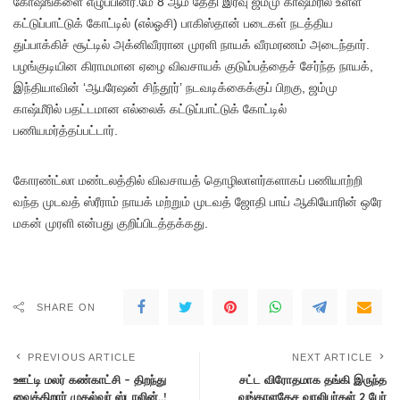
கோஷங்களை எழுப்பினர்.மே 8 ஆம் தேதி இரவு ஜம்மு காஷ்மீரில் உள்ள
கட்டுப்பாட்டுக் கோட்டில் (எல்ஓசி) பாகிஸ்தான் படைகள் நடத்திய
துப்பாக்கிச் சூட்டில் அக்னிவீரரான முரளி நாயக் வீரமரணம் அடைந்தார்.
பழங்குடியின கிராமமான ஏழை விவசாயக் குடும்பத்தைச் சேர்ந்த நாயக்,
இந்தியாவின் ‘ஆபரேஷன் சிந்தூர்’ நடவடிக்கைக்குப் பிறகு, ஜம்மு
காஷ்மீரில் பதட்டமான எல்லைக் கட்டுப்பாட்டுக் கோட்டில்
பணியமர்த்தப்பட்டார்.
கோரண்ட்லா மண்டலத்தில் விவசாயத் தொழிலாளர்களாகப் பணியாற்றி
வந்த முடவத் ஸ்ரீராம் நாயக் மற்றும் முடவத் ஜோதி பாய் ஆகியோரின் ஒரே
மகன் முரளி என்பது குறிப்பிடத்தக்கது.
SHARE ON
PREVIOUS ARTICLE
NEXT ARTICLE
ஊட்டி மலர் கண்காட்சி – திறந்து
சட்ட விரோதமாக தங்கி இருந்த
வைக்கிறார் முதல்வர் ஸ்டாலின்..!
வங்காளதேச வாலிபர்கள் 2 பேர்