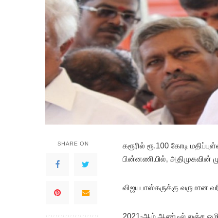
SHARE ON
க
ரூரில் ரூ.100 கோடி மதிப்புள
பின்னணியில், அதிமுகவின் ம
விஜயபாஸ்கருக்கு வருமான வரித
2021-ஆம் ஆண்டில் லஞ்ச ஒழிப