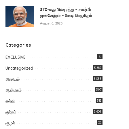
370-வது பிரிவு ரத்து – காஷ்மீர்
முன்னேற்றம் – மோடி பெருமிதம்
August 6, 2026
Categories
EXCLUSIVE
3
Uncategorized
5,689
அரசியல்
5,035
ஆன்மீகம்
397
கல்வி
513
குற்றம்
5,609
சூழல்
22