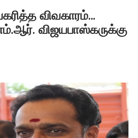
பகரித்த விவகாரம்…
ம்.ஆர். விஜயபாஸ்கருக்கு