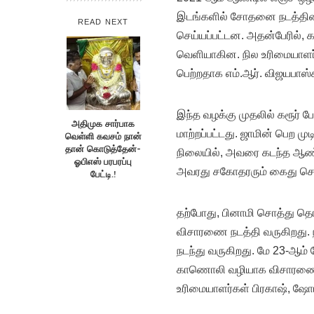
இடங்களில் சோதனை நடத்தினர
READ NEXT
செய்யப்பட்டன. அதன்பேரில், கர
வெளியாகின. நில உரிமையாளர்
பெற்றதாக எம்.ஆர். விஜயபாஸ்க
இந்த வழக்கு முதலில் கரூர் போல
அதிமுக சார்பாக
மாற்றப்பட்டது. ஜாமின் பெற
வெள்ளி கவசம் நான்
தான் கொடுத்தேன்-
நிலையில், அவரை கடந்த ஆண்ட
ஓபிஎஸ் பரபரப்பு
அவரது சகோதரரும் கைது செய்ய
பேட்டி.!
தற்போது, பினாமி சொத்து தொட
விசாரணை நடத்தி வருகிறது. 
நடந்து வருகிறது. மே 23-ஆம் 
காணொலி வழியாக விசாரணைக்கு
உரிமையாளர்கள் பிரகாஷ், ஷோபன