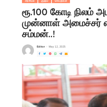
அரசியல்
குற்றம்
செய்திகள்
ரூ.100 கோடி நிலம் அ
முன்னாள் அமைச்சர் எ
சம்மன்..!
Editor
May 12, 2025
Posted
by