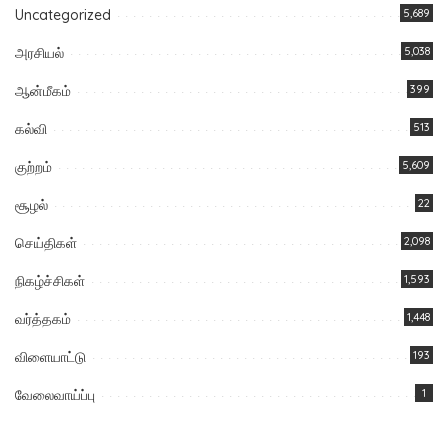
Uncategorized
5,689
அரசியல்
5,038
ஆன்மீகம்
399
கல்வி
513
குற்றம்
5,609
சூழல்
22
செய்திகள்
2,098
நிகழ்ச்சிகள்
1,593
வர்த்தகம்
1,448
விளையாட்டு
193
வேலைவாய்ப்பு
1