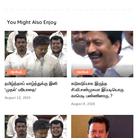
You Might Also Enjoy
அரசியல்
அரசியல்
தமிழ்த்தாய் வாழ்த்துக்கு இனி
கடுகடுப்பாக இருந்த
‘முதல்’ மரியாதை!
சி.வி.சண்முகமா இப்படியொரு
காமெடி பண்ணினாரு..?
August 10, 2026
August 8, 2026