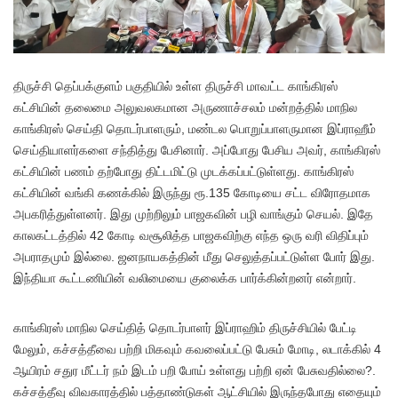
திருச்சி தெப்பக்குளம் பகுதியில் உள்ள திருச்சி மாவட்ட காங்கிரஸ்
கட்சியின் தலைமை அலுவலகமான அருணாச்சலம் மன்றத்தில் மாநில
காங்கிரஸ் செய்தி தொடர்பாளரும், மண்டல பொறுப்பாளருமான இப்ராஹீம்
செய்தியாளர்களை சந்தித்து பேசினார். அப்போது பேசிய அவர், காங்கிரஸ்
கட்சியின் பணம் தற்போது திட்டமிட்டு முடக்கப்பட்டுள்ளது. காங்கிரஸ்
கட்சியின் வங்கி கணக்கில் இருந்து ரூ.135 கோடியை சட்ட விரோதமாக
அபகரித்துள்ளனர். இது முற்றிலும் பாஜகவின் பழி வாங்கும் செயல். இதே
காலகட்டத்தில் 42 கோடி வசூலித்த பாஜகவிற்கு எந்த ஒரு வரி விதிப்பும்
அபராதமும் இல்லை. ஜனநாயகத்தின் மீது செலுத்தப்பட்டுள்ள போர் இது.
இந்தியா கூட்டணியின் வலிமையை குலைக்க பார்க்கின்றனர் என்றார்.
காங்கிரஸ் மாநில செய்தித் தொடர்பாளர் இப்ராஹிம் திருச்சியில் பேட்டி
மேலும், கச்சத்தீவை பற்றி மிகவும் கவலைப்பட்டு பேசும் மோடி, லடாக்கில் 4
ஆயிரம் சதுர மீட்டர் நம் இடம் பறி போய் உள்ளது பற்றி ஏன் பேசுவதில்லை?.
கச்சத்தீவு விவகாரத்தில் பத்தாண்டுகள் ஆட்சியில் இருந்தபோது எதையும்