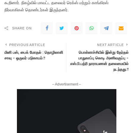
கூறினார். நிகழ்வில் மாவட்ட தலைவர் ரெக்ஸ் மற்றும் காங்கிரஸ்
நிர்வாகிகள் தொண்டர்கள் இருந்தனர்.
SHARE ON
PREVIOUS ARTICLE
NEXT ARTICLE
மினி பஸ், பைக் மோதல் : தொழிலாளி
பொள்ளாச்சியில் இன்று தேர்தல்
சாவு – ஒருவர் படுகாயம்.!!
பாதுகாப்பு கொடி அணிவகுப்பு –
எஸ்.பி.பத்ரி நாராயணன் தலைமையில்
நடந்தது.!!
– Advertisement –