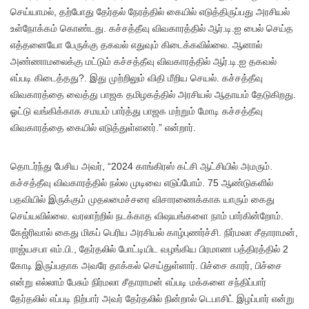
செய்யாமல், தற்போது தேர்தல் நேரத்தில் கையில் எடுத்திருப்பது அரசியல்
உள்நோக்கம் கொண்டது. கச்சத்தீவு விவகாரத்தில் ஆர்.டி.ஐ பைல் செய்த
எத்தனையோ பேருக்கு தகவல் எதுவும் கிடைக்கவில்லை. ஆனால்
அண்ணாமலைக்கு மட்டும் கச்சத்தீவு விவகாரத்தில் ஆர்.டி.ஐ தகவல்
எப்படி கிடைத்தது?. இது முற்றிலும் விதி மீறிய செயல். கச்சத்தீவு
விவகாரத்தை வைத்து பாஜக தமிழகத்தில் அரசியல் ஆதாயம் தேடுகிறது.
ஓட்டு வங்கிக்காக சமயம் பார்த்து பாஜக மற்றும் மோடி கச்சத்தீவு
விவகாரத்தை கையில் எடுத்துள்ளனர்.” என்றார்.
தொடர்ந்து பேசிய அவர், “2024 காங்கிரஸ் கட்சி ஆட்சியில் அமரும்.
கச்சத்தீவு விவகாரத்தில் நல்ல முடிவை எடுப்போம். 75 ஆண்டுகளில்
பதவியில் இருக்கும் முதலமைச்சரை விசாரணைக்காக யாரும் கைது
செய்யவில்லை. வரலாற்றில் நடக்காத விஷயங்களை நாம் பார்கின்றோம்.
கேஜ்ரிவால் கைது மிகப் பெரிய அரசியல் காழ்புணர்ச்சி. நிர்மலா சீதாராமன்,
ராஜ்யசபா எம்.பி., தேர்தலில் போட்டியிட வழங்கிய பிரமாண பத்திரத்தில் 2
கோடி இருப்பதாக அவரே தாக்கல் செய்துள்ளார். பிச்சை காரர், பிச்சை
என்று எல்லாம் பேசும் நிர்மலா சீதாராமன் எப்படி மக்களை சந்திப்பார்
தேர்தலில் எப்படி நிற்பார் அவர் தேர்தலில் நின்றால் டெபாசிட் இழப்பார் என்று