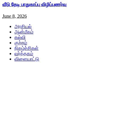
வீடு தேடி பாதுகாப்பு விழிப்புணர்வு
June 8, 2026
அரசியல்
ஆன்மீகம்
கல்வி
குற்றம்
நிகழ்ச்சிகள்
வர்த்தகம்
விளையாட்டு