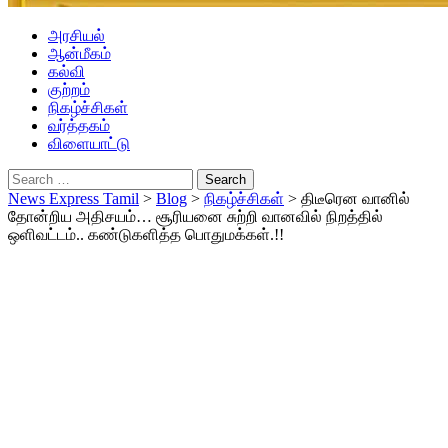
அரசியல்
ஆன்மீகம்
கல்வி
குற்றம்
நிகழ்ச்சிகள்
வர்த்தகம்
விளையாட்டு
Search
for:
News Express Tamil
>
Blog
>
நிகழ்ச்சிகள்
>
திடீரென வானில்
தோன்றிய அதிசயம்… சூரியனை சுற்றி வானவில் நிறத்தில்
ஒளிவட்டம்.. கண்டுகளித்த பொதுமக்கள்.!!