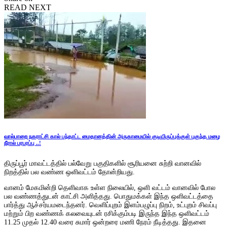
READ NEXT
வால்பாறை நகராட்சி கால் பந்தாட்ட மைதானத்தின் அருகாமையில் குடியிருப்புக்குள் புகுந்த மழை
நீரால் பரபரப்பு ..!
திருப்பூர் மாவட்டத்தில் பல்வேறு பகுதிகளில் சூரியனை சுற்றி வானவில்
நிறத்தில் பல வண்ண ஒளிவட்டம் தோன்றியது.
வானம் மேகமின்றி தெளிவாக உள்ள நிலையில், ஒளி வட்டம் வானவில் போல
பல வண்ணத்துடன் காட்சி அளித்தது. பொதுமக்கள் இந்த ஒளிவட்டத்தை
பார்த்து ஆச்சர்யமடைந்தனர். வெளிப்புறம் இளம்பழுப்பு நிறம், உட்புறம் சிவப்பு
மற்றும் பிற வண்ணக் கலவையுடன் ரசிக்கும்படி இருந்த இந்த ஒளிவட்டம்
11.25 முதல் 12.40 வரை சுமார் ஒன்றரை மணி நேரம் நீடித்தது. இதனை