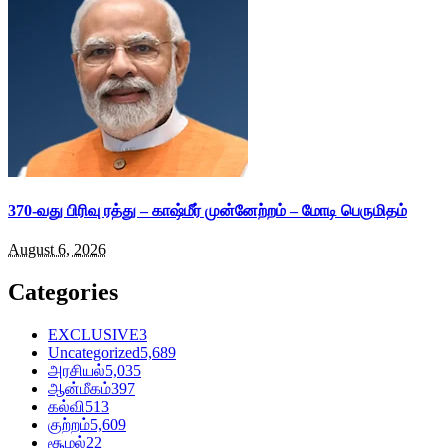
370-வது பிரிவு ரத்து – காஷ்மீர் முன்னேற்றம் – மோடி பெருமிதம்
August 6, 2026
Categories
EXCLUSIVE
3
Uncategorized
5,689
அரசியல்
5,035
ஆன்மீகம்
397
கல்வி
513
குற்றம்
5,609
சூழல்
22