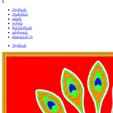
0
அரசியல்
ஆன்மீகம்
கல்வி
குற்றம்
நிகழ்ச்சிகள்
வர்த்தகம்
விளையாட்டு
அரசியல்