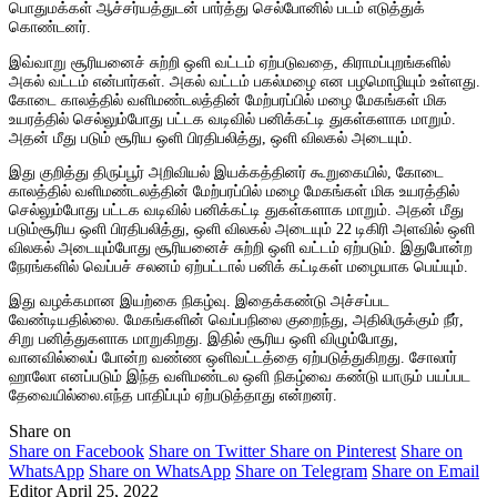
பொதுமக்கள் ஆச்சர்யத்துடன் பார்த்து செல்போனில் படம் எடுத்துக்
கொண்டனர்.
இவ்வாறு சூரியனைச் சுற்றி ஒளி வட்டம் ஏற்படுவதை, கிராமப்புறங்களில்
அகல் வட்டம் என்பார்கள். அகல் வட்டம் பகல்மழை என பழமொழியும் உள்ளது.
கோடை காலத்தில் வளிமண்டலத்தின் மேற்பரப்பில் மழை மேகங்கள் மிக
உயரத்தில் செல்லும்போது பட்டக வடிவில் பனிக்கட்டி துகள்களாக மாறும்.
அதன் மீது படும் சூரிய ஒளி பிரதிபலித்து, ஒளி விலகல் அடையும்.
இது குறித்து திருப்பூர் அறிவியல் இயக்கத்தினர் கூறுகையில், கோடை
காலத்தில் வளிமண்டலத்தின் மேற்பரப்பில் மழை மேகங்கள் மிக உயரத்தில்
செல்லும்போது பட்டக வடிவில் பனிக்கட்டி துகள்களாக மாறும். அதன் மீது
படும்சூரிய ஒளி பிரதிபலித்து, ஒளி விலகல் அடையும் 22 டிகிரி அளவில் ஒளி
விலகல் அடையும்போது சூரியனைச் சுற்றி ஒளி வட்டம் ஏற்படும். இதுபோன்ற
நேரங்களில் வெப்பச் சலனம் ஏற்பட்டால் பனிக் கட்டிகள் மழையாக பெய்யும்.
இது வழக்கமான இயற்கை நிகழ்வு. இதைக்கண்டு அச்சப்பட
வேண்டியதில்லை. மேகங்களின் வெப்பநிலை குறைந்து, அதிலிருக்கும் நீர்,
சிறு பனித்துகளாக மாறுகிறது. இதில் சூரிய ஒளி விழும்போது,
வானவில்லைப் போன்ற வண்ண ஒளிவட்டத்தை ஏற்படுத்துகிறது. சோலார்
ஹாலோ எனப்படும் இந்த வளிமண்டல ஒளி நிகழ்வை கண்டு யாரும் பயப்பட
தேவையில்லை.எந்த பாதிப்பும் ஏற்படுத்தாது என்றனர்.
Share on
Share on Facebook
Share on Twitter
Share on Pinterest
Share on
WhatsApp
Share on WhatsApp
Share on Telegram
Share on Email
Editor
April 25, 2022