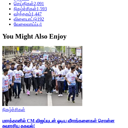
செய்திகள்
2,091
நிகழ்ச்சிகள்
1,593
வர்த்தகம்
1,447
விளையாட்டு
192
வேலைவாய்ப்பு
1
You Might Also Enjoy
நிகழ்ச்சிகள்
மாரத்தானில் CM விஜய்யுடன் ஓடிய வீராங்கனைகள் சொன்ன
சுவாரசிய தகவல்!