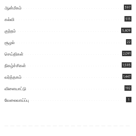
ஆன்மீகம்
397
கல்வி
513
குற்றம்
5,609
சூழல்
22
செய்திகள்
2,091
நிகழ்ச்சிகள்
1,593
வர்த்தகம்
1,447
விளையாட்டு
192
வேலைவாய்ப்பு
1