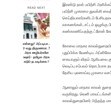
இரண்டு நாள் பயிற்சி அளிக்கப
READ NEXT
பயிற்சி முகாமை துவக்கி வை
செய்தியாளர்களிடம் பேசியதாவ
வாகனங்கள், சட்டம் ஒழுங்கு 
கண்காணிப்பதற்கு ட்ரோன் கே
என்னது!! அப்படியா…
கோவை மாநகர காவல்துறையில்
2-வது திருமணமா..?
அரசு ஊழியர்களே
புதுப்பிக்க வேண்டிய அப்ளி
உஷார்- தமிழக அரசு
கையாளும் விதம் ஆகியவை குறி
கடும் நடவடிக்கை.!!
வெடிப்பு சம்பவம் தொடர்பாக 
தேசிய புலனாய்வு முகமை வசம் 
ஆனாலும் மாநகர காவல் துறை 
வருகிறது. வெளி மாவட்டங்களி
காவல்துறையினர் அந்தந்த மாவ