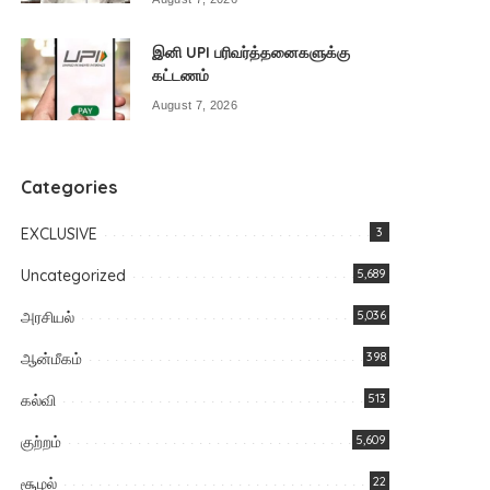
இனி UPI பரிவர்த்தனைகளுக்கு
கட்டணம்
August 7, 2026
Categories
EXCLUSIVE
3
Uncategorized
5,689
அரசியல்
5,036
ஆன்மீகம்
398
கல்வி
513
குற்றம்
5,609
சூழல்
22