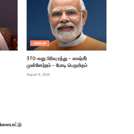
அரசியல்
370-வது பிரிவு ரத்து – காஷ்மீர்
முன்னேற்றம் – மோடி பெருமிதம்
August 6, 2026
ிளையாட்டு