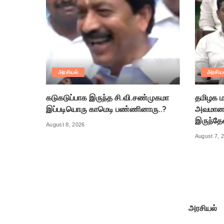
அரசியல்
அரசிய
கடுகடுப்பாக இருந்த சி.வி.சண்முகமா
தமிழக ம
இப்படியொரு காமெடி பண்ணினாரு..?
அவமானத
இருந்தே
August 8, 2026
August 7, 
அரசியல்