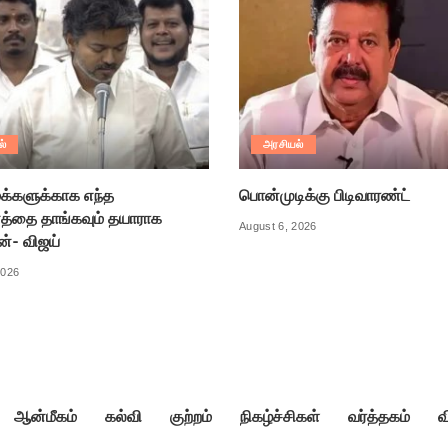
ல்
அரசியல்
க்களுக்காக எந்த
பொன்முடிக்கு பிடிவாரண்ட்
்தை தாங்கவும் தயாராக
August 6, 2026
ன்- விஜய்
2026
ஆன்மீகம்
கல்வி
குற்றம்
நிகழ்ச்சிகள்
வர்த்தகம்
வ