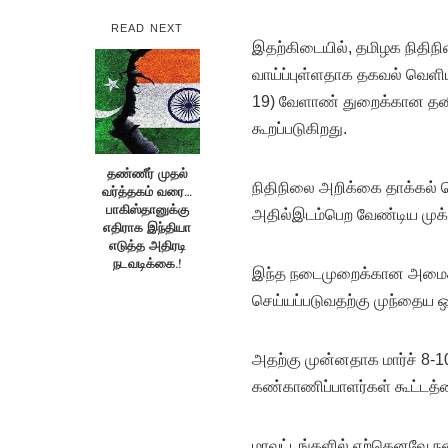
READ NEXT
இதற்கிடையில், தமிழக நிதிநி
வாய்ப்புள்ளதாக தகவல் வெளிய
19) வேளாண் துறைக்கான தனி
கூறப்படுகிறது.
தண்ணீர் முதல்
நிதிநிலை அறிக்கை தாக்கல் 
வர்த்தகம் வரை…
பாகிஸ்தானுக்கு
அதில்இடம்பெற வேண்டிய முக்கி
எதிராக இந்தியா
எடுத்த அதிரடி
நடவடிக்கை.!
இந்த நடைமுறைக்கான அமைச்ச
செய்யப்படுவதற்கு முந்தைய ஒ
அதற்கு முன்னதாக மார்ச் 8-1
கண்காணிப்பாளர்கள் கூட்டத்த
மாவட்டங்களில் ஏற்கெனவே நட