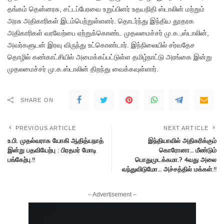
தங்கம் தென்னரசு, சட்டப்பேரவை உறுப்பினர் உதயநிதி ஸ்டாலின் மற்றும்
அரசு அதிகாரிகள் இடம்பெற்றுள்ளனர். தொடர்ந்து இந்திய தூதரக
அதிகாரிகள் வரவேற்பை ஏற்றுக்கொண்ட முதலமைச்சர் மு.க.,ஸ்டாலின்,
அவர்களுடன் இரவு விருந்து உட்கொண்டார். இந்நிலையில் சர்வதேச
தொழில் கண்காட்சியில் அமைக்கப்பட்டுள்ள தமிழ்நாட்டு அரங்கை இன்று
முதலமைச்சர் மு.க.ஸ்டாலின் திறந்து வைக்கவுள்ளார்.
SHARE ON
PREVIOUS ARTICLE
NEXT ARTICLE
உ.பி. முதல்வராக யோகி ஆதித்யநாத்
இந்தியாவில் அதிகரிக்கும்
இன்று பதவியேற்பு : பிரதமர் மோடி
கொரோனா… மீண்டும்
பங்கேற்பு.!!
பொதுமுடக்கமா.? 4வது அலை
வந்துவிடுமோ… அச்சத்தில் மக்கள்.!!
– Advertisement –