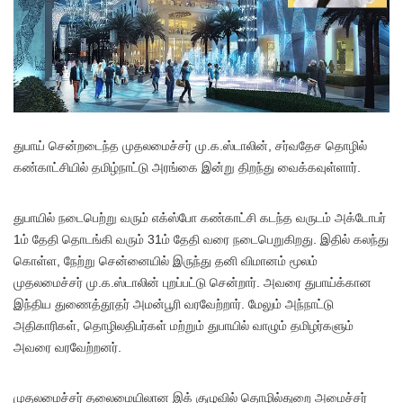
துபாய் சென்றடைந்த முதலமைச்சர் மு.க.ஸ்டாலின், சர்வதேச தொழில்
கண்காட்சியில் தமிழ்நாட்டு அரங்கை இன்று திறந்து வைக்கவுள்ளார்.
துபாயில் நடைபெற்று வரும் எக்ஸ்போ கண்காட்சி கடந்த வருடம் அக்டோபர்
1ம் தேதி தொடங்கி வரும் 31ம் தேதி வரை நடைபெறுகிறது. இதில் கலந்து
கொள்ள, நேற்று சென்னையில் இருந்து தனி விமானம் மூலம்
முதலமைச்சர் மு.க.ஸ்டாலின் புறப்பட்டு சென்றார். அவரை துபாய்க்கான
இந்திய துணைத்தூதர் அமன்பூரி வரவேற்றார். மேலும் அந்நாட்டு
அதிகாரிகள், தொழிலதிபர்கள் மற்றும் துபாயில் வாழும் தமிழர்களும்
அவரை வரவேற்றனர்.
முதலமைச்சர் தலைமையிலான இக் குழுவில் தொழில்துறை அமைச்சர்