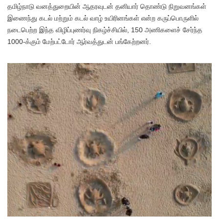
தமிழ்நாடு வனத்துறையின் ஆதரவுடன் தனியார் தொண்டு நிறுவனங்கள்
இணைந்து ​கடல் மற்றும் கடல் வாழ் உயிரினங்கள் என்ற கருப்பொருளில்
நடைபெற்ற இந்த விழிப்புணர்வு நிகழ்ச்சியில், 150 அணிகளைச் சேர்ந்த
1000-க்கும் மேற்பட்டோர் ஆர்வத்துடன் பங்கேற்றனர்.