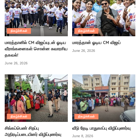
நிகழ்ச்சிகள்
நிகழ்ச்சிகள்
மாரத்தானில் CM விஜய்யுடன் ஓடிய
மாரத்தான் ஓடிய CM விஜய்
வீராங்கனைகள் சொன்ன சுவாரசிய
June 26, 2026
தகவல்!
June 26, 2026
நிகழ்ச்சிகள்
நிகழ்ச்சிகள்
சிங்கப்பெண் சிறப்பு
வீடு தேடி பாதுகாப்பு விழிப்புணர்வு
அதிரடிப்படையினர் விழிப்புணர்வு
June 8, 2026