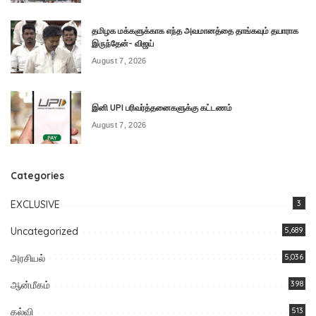
தமிழக மக்களுக்காக எந்த அவமானத்தை தாங்கவும் தயாராக
இருந்தேன்- விஜய்
August 7, 2026
இனி UPI பரிவர்த்தனைகளுக்கு கட்டணம்
August 7, 2026
Categories
EXCLUSIVE
3
Uncategorized
5,689
அரசியல்
5,036
ஆன்மீகம்
398
கல்வி
513