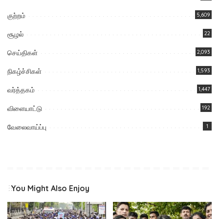
குற்றம்
5,609
சூழல்
22
செய்திகள்
2,093
நிகழ்ச்சிகள்
1,593
வர்த்தகம்
1,447
விளையாட்டு
192
வேலைவாய்ப்பு
1
You Might Also Enjoy