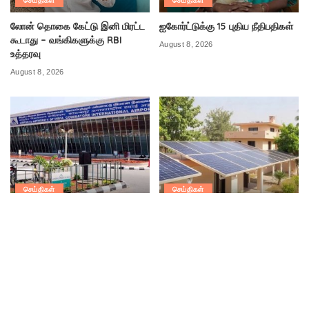
செய்திகள்
செய்திகள்
லோன் தொகை கேட்டு இனி மிரட்ட
ஐகோர்ட்டுக்கு 15 புதிய நீதிபதிகள்
கூடாது – வங்கிகளுக்கு RBI
August 8, 2026
உத்தரவு
August 8, 2026
செய்திகள்
செய்திகள்
சுதந்திர தினம்: விமான
வீட்டில் சோலார் சிஸ்டம் வைத்தால்
நிலையத்திற்குள்
ஒரு லட்சம் மானியம்
பார்வையாளர்களுக்கு தடை
August 8, 2026
August 8, 2026