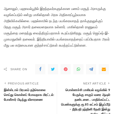
ஆனாலும், பஹாவல்பூரில் இறந்தவர்களுக்கான பணம் மசூத் அசாருக்கு
வழங்கப்படும் என்று பாகிஸ்தான் அரசு அதிகாரப்பூர்வமாக
அறிவிக்கவில்லை. பஹல்காமில் நடந்த பயங்கரவாதத் தாக்குதலுக்குப்
பிறகு மசூத் அசார் தலைமறைவாக உள்ளார். பாகிஸ்தான் ராணுவம்
மசூத்தை மறைத்து வைத்திருப்பதாகக் கூறப்படுகிறது. மசூத் ஜெய்ஷ்-இ-
முகமதுவின் தலைவர். இந்தியாவில் பயங்கரவாதத்தைப் பரப்பியதாக அவர்
மீது பல கடுமையான குற்றச்சாட்டுகள் சுமத்தப்பட்டுள்ளன.
SHARE ON
PREVIOUS ARTICLE
NEXT ARTICLE
இன்ஸ்டால் பிரபலம் தற்கொலை
பொள்ளாச்சி பாலியல் வழக்கில் 9
செய்து கொள்ளப் போவதாக மிரட்டல்:
பேருக்கு சாகும் வரை ஆயுள்
போலீசார் பிடித்து விசாரணை
தண்டனை… பாதிக்கப்பட்ட
பெண்களுக்கு ரூ.85 லட்சம் இழப்பீடு
– நீதிபதி நந்தினி தேவி இன்று
அதிரடி தீர்ப்பு.!!