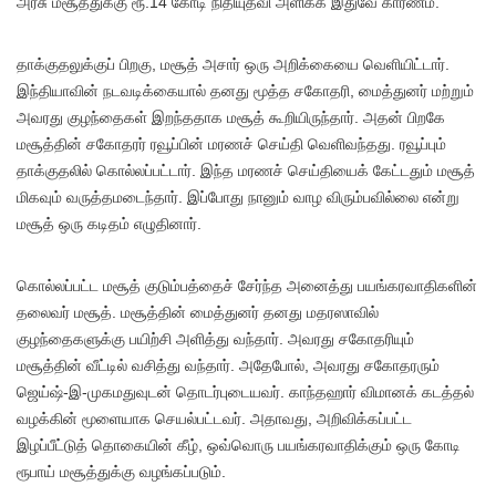
அரசு மசூத்துக்கு ரூ.14 கோடி நிதியுதவி அளிக்க இதுவே காரணம்.
தாக்குதலுக்குப் பிறகு, மசூத் அசார் ஒரு அறிக்கையை வெளியிட்டார்.
இந்தியாவின் நடவடிக்கையால் தனது மூத்த சகோதரி, மைத்துனர் மற்றும்
அவரது குழந்தைகள் இறந்ததாக மசூத் கூறியிருந்தார். அதன் பிறகே
மசூத்தின் சகோதரர் ரவூப்பின் மரணச் செய்தி வெளிவந்தது. ரவூப்பும்
தாக்குதலில் கொல்லப்பட்டார். இந்த மரணச் செய்தியைக் கேட்டதும் மசூத்
மிகவும் வருத்தமடைந்தார். இப்போது நானும் வாழ விரும்பவில்லை என்று
மசூத் ஒரு கடிதம் எழுதினார்.
கொல்லப்பட்ட மசூத் குடும்பத்தைச் சேர்ந்த அனைத்து பயங்கரவாதிகளின்
தலைவர் மசூத். மசூத்தின் மைத்துனர் தனது மதரஸாவில்
குழந்தைகளுக்கு பயிற்சி அளித்து வந்தார். அவரது சகோதரியும்
மசூத்தின் வீட்டில் வசித்து வந்தார். அதேபோல், அவரது சகோதரரும்
ஜெய்ஷ்-இ-முகமதுவுடன் தொடர்புடையவர். காந்தஹார் விமானக் கடத்தல்
வழக்கின் மூளையாக செயல்பட்டவர். அதாவது, அறிவிக்கப்பட்ட
இழப்பீட்டுத் தொகையின் கீழ், ஒவ்வொரு பயங்கரவாதிக்கும் ஒரு கோடி
ரூபாய் மசூத்துக்கு வழங்கப்படும்.