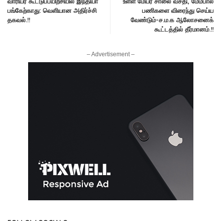
வாரியர் கூட்டுப்பயிற்சியில் இந்தியா
உள்ள மேயர் சாலை வசதி, மேம்பால
பங்கேற்காது: வெளியான அதிர்ச்சி
பணிகளை விரைந்து செய்ய
தகவல்.!!
வேண்டும்-ச.ம.க ஆலோசனைக்
கூட்டத்தில் தீர்மானம்.!!
– Advertisement –