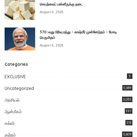
செயற்கைப் பன்னீருக்கு தடை
August 6, 2026
370-வது பிரிவு ரத்து – காஷ்மீர் முன்னேற்றம் – மோடி
பெருமிதம்
August 6, 2026
Categories
EXCLUSIVE
3
Uncategorized
5,689
அரசியல்
5,035
ஆன்மீகம்
397
கல்வி
513
குற்றம்
5,609