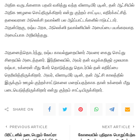
அதிக வருடங்களாக பதவி வகித்து வந்த விளாடிமிர் புடின், தன் ஆட்சியில்
அதிக ஊழலை செய்திருக்கிறார் என்று குற்றம் சாட்டிய, எதிர்க்கட்சித்
தலைவரான அலெக்சி நவால்னி பல ஆர்ப்பாட்டங்களில் ஈடுபட்டார்.
அதன்பிறகு, ரஷ்ய அரசு, அலெக்ஸி நவால்னியின் அமைப்பை பயங்கரவாத
அமைப்பாக அறிவித்தது.
அதனைத்தொடர்ந்து, ரஷ்ய காவல்துறையினர் அவரை கைது செய்து
சிறையில் அடைத்தனர். இந்நிலையில், அவர் தன் வழக்கறிஞர் மூலமாக
ரஷ்யா, உக்ரைன் மீது போர் தொடுத்தது தொடர்பில் தன் எதிர்ப்பை
தெரிவித்திருக்கிறார். அவர், விளாடிமிர் புடின், தன் ஆட்சி காலத்தில்
இருக்கும் ஊழல் குற்றச்சாட்டுகளை மறைப்பதற்காக தான் உக்ரைன் மீது
படையெடுத்திருக்கிறார் என்று குற்றம் சாட்டியிருக்கிறார்.
SHARE ON
PREVIOUS ARTICLE
NEXT ARTICLE
பிரிட்டனில் நடைபெறும் கோப்ரா
கோவையில் புதிதாக பொறுப்பேற்க