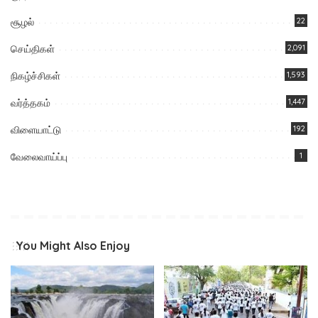
சூழல்
22
செய்திகள்
2,091
நிகழ்ச்சிகள்
1,593
வர்த்தகம்
1,447
விளையாட்டு
192
வேலைவாய்ப்பு
1
You Might Also Enjoy