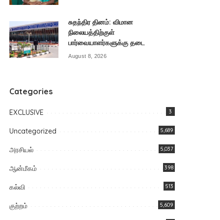
சுதந்திர தினம்: விமான
நிலையத்திற்குள்
பார்வையாளர்களுக்கு தடை
August 8, 2026
Categories
EXCLUSIVE
3
Uncategorized
5,689
அரசியல்
5,037
ஆன்மீகம்
398
கல்வி
513
குற்றம்
5,609