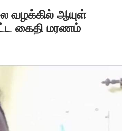
 வழக்கில் ஆயுள்
ட்ட கைதி மரணம்