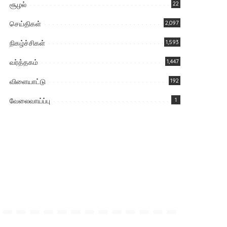
சூழல்
22
செய்திகள்
2,097
நிகழ்ச்சிகள்
1,593
வர்த்தகம்
1,447
விளையாட்டு
192
வேலைவாய்ப்பு
1