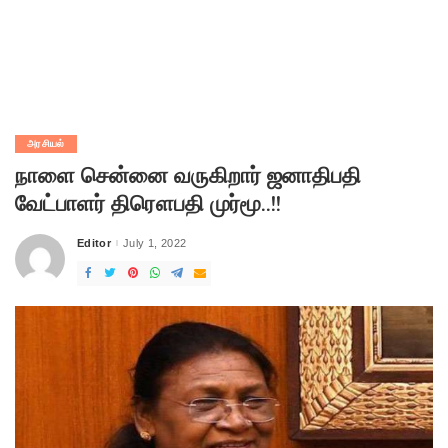
அரசியல்
நாளை சென்னை வருகிறார் ஜனாதிபதி
வேட்பாளர் திரௌபதி முர்மூ..!!
Editor
July 1, 2022
Posted
by