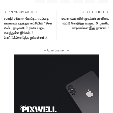
PREVIOUS ARTICLE
NEXT ARTICLE
சபாஷ்! சரியான போட்டி… எடப்பாடி
மகாராஷ்டிராவில் முதல்வர் பதவியை
கண்ணை உறுத்தும் கட்சியின் “செக்
விட்டு கொடுத்த பாஜக… 5 முக்கிய
லீஃப்… திமுகவிடம் ரகசிய உறவு
காரணங்கள் இது தானாம்..!!
வைத்துள்ள இபிஎஸ்..?
போட்டுக்கொடுத்த ஓபிஎஸ் டீம்..!
– Advertisement –