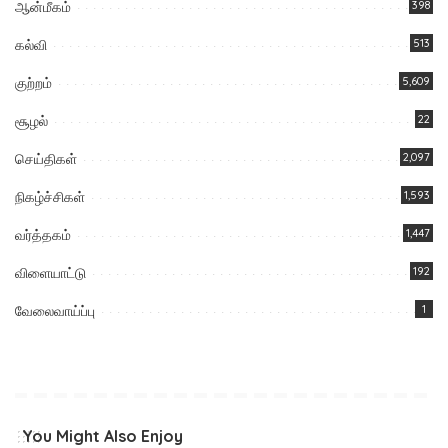
ஆன்மீகம்
398
கல்வி
513
குற்றம்
5,609
சூழல்
22
செய்திகள்
2,097
நிகழ்ச்சிகள்
1,593
வர்த்தகம்
1,447
விளையாட்டு
192
வேலைவாய்ப்பு
1
You Might Also Enjoy