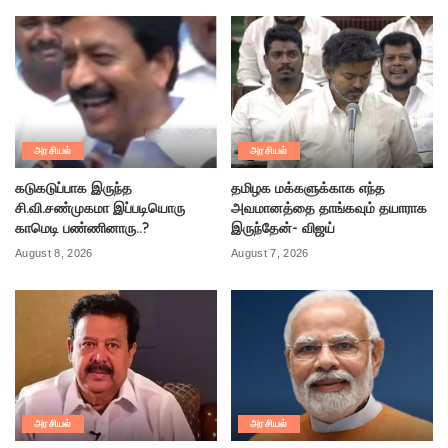
அரசியல்
அரசியல்
கடுகடுப்பாக இருந்த
தமிழக மக்களுக்காக எந்த
சி.வி.சண்முகமா இப்படியொரு
அவமானத்தை தாங்கவும் தயாராக
காமெடி பண்ணினாரு..?
இருந்தேன்- விஜய்
August 8, 2026
August 7, 2026
அரசியல்
அரசியல்