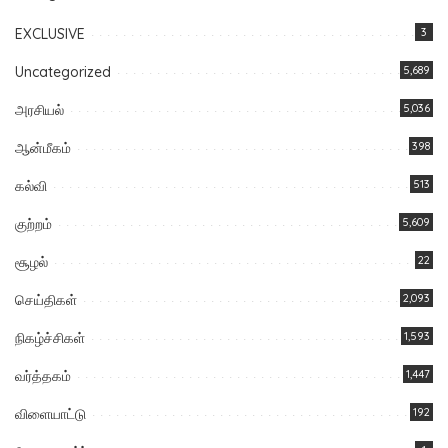
EXCLUSIVE
3
Uncategorized
5,689
அரசியல்
5,036
ஆன்மீகம்
398
கல்வி
513
குற்றம்
5,609
சூழல்
22
செய்திகள்
2,093
நிகழ்ச்சிகள்
1,593
வர்த்தகம்
1,447
விளையாட்டு
192