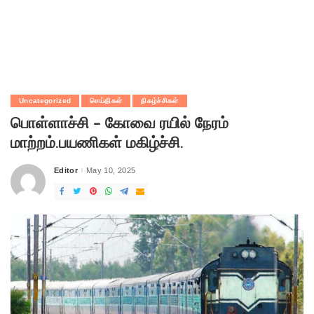
Uncategorized
செய்திகள்
நிகழ்ச்சிகள்
பொள்ளாச்சி – கோவை ரயில் நேரம்
மாற்றம்.பயணிகள் மகிழ்ச்சி.
Editor
May 10, 2025
Posted
by