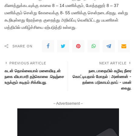
கிணத்துக்கடவுக்கு காலை 8 – 14 மணிக்கும், போத்தனூர் 8 – 37
மணிக்கும் சென்று கோவைக்கு 8- 55 மணிக்கு சென்றடைகிறது. என்று
கூறியுள்ளது நேரத்தை குறைத்து அறிவிப்பு வெளியிட்டது பயணிகள்
மத்தியில் மகிழ்ச்சியை ஏற்படுத்தி உள்ளது.
SHARE ON
PREVIOUS ARTICLE
NEXT ARTICLE
கடன் தொல்லையால் மனைவியுடன்
நடைபாதையில் கழிவு நீரை
நகை வியாபாரி தற்கொலை .நெஞ்சை
கொட்டியதால் மோதல் : அண்ணன் –
உருக்கும் கடிதம் சிக்கியது.
தங்கை படுகாயம்.தாய் – மகன்
கைது.
– Advertisement –