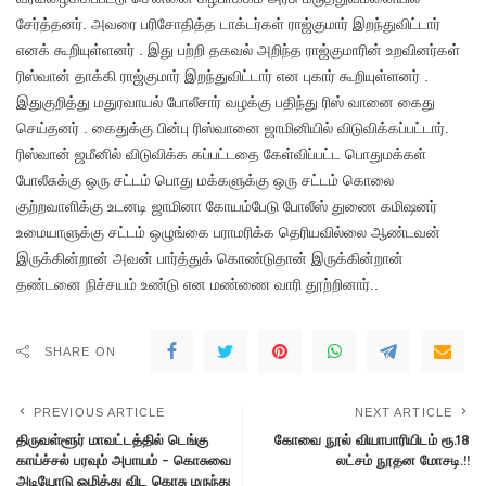
சேர்த்தனர். அவரை பரிசோதித்த டாக்டர்கள் ராஜ்குமார் இறந்துவிட்டார்
எனக் கூறியுள்ளனர் . இது பற்றி தகவல் அறிந்த ராஜ்குமாரின் உறவினர்கள்
ரிஸ்வான் தாக்கி ராஜ்குமார் இறந்துவிட்டார் என புகார் கூறியுள்ளனர் .
இதுகுறித்து மதுரவாயல் போலீசார் வழக்கு பதிந்து ரிஸ் வானை கைது
செய்தனர் . கைதுக்கு பின்பு ரிஸ்வானை ஜாமினியில் விடுவிக்கப்பட்டார்.
ரிஸ்வான் ஜமீனில் விடுவிக்க கப்பட்டதை கேள்விப்பட்ட பொதுமக்கள்
போலீசுக்கு ஒரு சட்டம் பொது மக்களுக்கு ஒரு சட்டம் கொலை
குற்றவாளிக்கு உடனடி ஜாமினா கோயம்பேடு போலீஸ் துணை கமிஷனர்
உமையாளுக்கு சட்டம் ஒழுங்கை பராமரிக்க தெரியவில்லை ஆண்டவன்
இருக்கின்றான் அவன் பார்த்துக் கொண்டுதான் இருக்கின்றான்
தண்டனை நிச்சயம் உண்டு என மண்ணை வாரி தூற்றினார்..
SHARE ON
PREVIOUS ARTICLE
NEXT ARTICLE
திருவள்ளூர் மாவட்டத்தில் டெங்கு
கோவை நூல் வியாபாரியிடம் ரூ.18
காய்ச்சல் பரவும் அபாயம் – கொசுவை
லட்சம் நூதன மோசடி.!!
அடியோடு ஒழித்து விட கொசு மருந்து