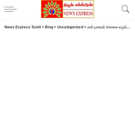
News Express Tamil
>
Blog
>
Uncategorized
>
கார் டிரைவர் கொலை வழக்கில் கைதான போலீஸ்காரர் ஜாமினில் விடு விப்பு – போலீஸ் துணை கமிஷனர் சட்டம் ஒழுங்கை பராமரிக்காமல் திணறல்.!!