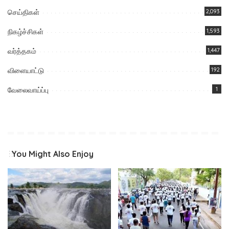
செய்திகள்
2,093
நிகழ்ச்சிகள்
1,593
வர்த்தகம்
1,447
விளையாட்டு
192
வேலைவாய்ப்பு
1
You Might Also Enjoy