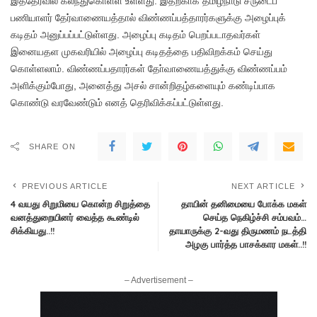
இத்தேர்வில் கலந்துகொள்ள உள்ளது. இதற்காக தமிழ்நாடு சீருடைப்
பணியாளர் தேர்வாணையத்தால் விண்ணப்பத்தாரர்களுக்கு அழைப்புக்
கடிதம் அனுப்பப்பட்டுள்ளது. அழைப்பு கடிதம் பெறப்படாதவர்கள்
இனையதள முகவரியில் அழைப்பு கடிதத்தை பதிவிறக்கம் செய்து
கொள்ளலாம். விண்ணப்பதாரர்கள் தோ்வாணையத்துக்கு விண்ணப்பம்
அளிக்கும்போது, அனைத்து அசல் சான்றிதழ்களையும் கண்டிப்பாக
கொண்டு வரவேண்டும் எனத் தெரிவிக்கப்பட்டுள்ளது.
SHARE ON
PREVIOUS ARTICLE
NEXT ARTICLE
4 வயது சிறுமியை கொன்ற சிறுத்தை
தாயின் தனிமையை போக்க மகள்
வனத்துறையினர் வைத்த கூண்டில்
செய்த நெகிழ்ச்சி சம்பவம்…
சிக்கியது..!!
தாயாருக்கு 2-வது திருமணம் நடத்தி
அழகு பார்த்த பாசக்கார மகள்..!!
– Advertisement –