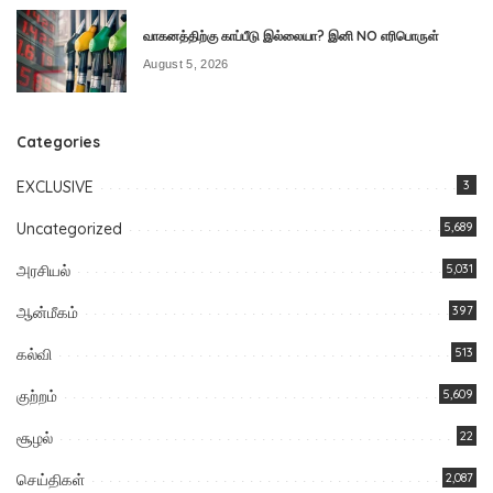
வாகனத்திற்கு காப்பீடு இல்லையா? இனி NO எரிபொருள்
August 5, 2026
Categories
EXCLUSIVE
3
Uncategorized
5,689
அரசியல்
5,031
ஆன்மீகம்
397
கல்வி
513
குற்றம்
5,609
சூழல்
22
செய்திகள்
2,087