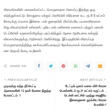
கிராமங்களின் பரவலாக்கப்பட்ட பொருளாதார அமைப்பு இதற்கு ஒரு
எடுத்துக்காட்டு. கோதுமை மற்றும் அரசியின் விற்பனை கூட ரூ.8.5 லட்சம்
கோடிக்கு சமமாக இல்லை. பால் துறையின் மிகப்பெரிய பயனாளிகளாக
சிறு விவசாயிகள் உள்ளனர். புதிய பால் பண்ணை வளாகம் மற்றும் பனாஸ்
டெய்ரியின் உருளைக்கிழங்கு பதப்படுத்தும் ஆலை ஆகியவை உள்ளூர்
விவசாயிகளுக்கு அதிகாரம் அளிக்கிறது. இப்பகுதியில் கிராமப்புற
பொருளாதாரத்திற்கு ஊக்கமளிப்பதையும் நோக்கமாகக் கொண்டுள்ளன
என பிரதமர் மோடி கூறினாா்.
SHARE ON
PREVIOUS ARTICLE
NEXT ARTICLE
முடிவுக்கு வந்த தீப்பெட்டி
டேட்டிங் மூலம் வலை வீசி கேரள
ஆலைகளின் 12 நாள் வேலை நிறுத்த
பெண்ணிடம் ரூ.21 லட்சம் சுருட்டல் ..
போராட்டம் .!!
டெல்லி லாட்சில் புகுந்து நைஜீரிய
இளைஞனை தூக்கிய கேரள
போலிஸ்.!!