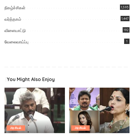
நிகழ்ச்சிகள்
1,593
வர்த்தகம்
1,447
விளையாட்டு
192
வேலைவாய்ப்பு
1
You Might Also Enjoy
அரசியல்
அரசியல்