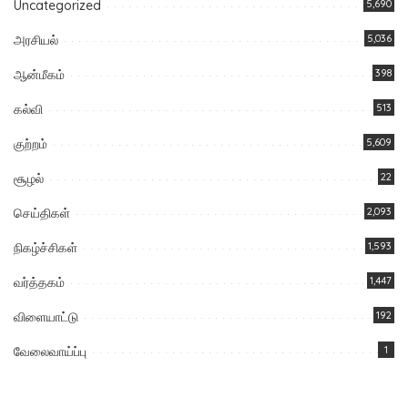
Uncategorized
5,690
அரசியல்
5,036
ஆன்மீகம்
398
கல்வி
513
குற்றம்
5,609
சூழல்
22
செய்திகள்
2,093
நிகழ்ச்சிகள்
1,593
வர்த்தகம்
1,447
விளையாட்டு
192
வேலைவாய்ப்பு
1