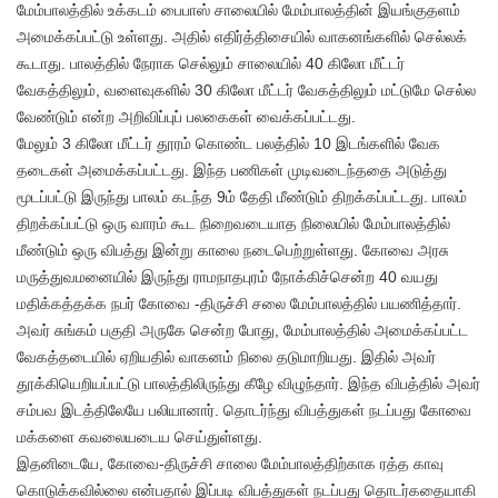
மேம்பாலத்தில் உக்கடம் பைபாஸ் சாலையில் மேம்பாலத்தின் இயங்குதளம்
அமைக்கப்பட்டு உள்ளது. அதில் எதிர்த்திசையில் வாகனங்களில் செல்லக்
கூடாது. பாலத்தில் நேராக செல்லும் சாலையில் 40 கிலோ மீட்டர்
வேகத்திலும், வளைவுகளில் 30 கிலோ மீட்டர் வேகத்திலும் மட்டுமே செல்ல
வேண்டும் என்ற அறிவிப்புப் பலகைகள் வைக்கப்பட்டது.
மேலும் 3 கிலோ மீட்டர் தூரம் கொண்ட பலத்தில் 10 இடங்களில் வேக
தடைகள் அமைக்கப்பட்டது. இந்த பணிகள் முடிவடைந்ததை அடுத்து
மூடப்பட்டு இருந்து பாலம் கடந்த 9ம் தேதி மீண்டும் திறக்கப்பட்டது. பாலம்
திறக்கப்பட்டு ஒரு வாரம் கூட நிறைவடையாத நிலையில் மேம்பாலத்தில்
மீண்டும் ஒரு விபத்து இன்று காலை நடைபெற்றுள்ளது. கோவை அரசு
மருத்துவமனையில் இருந்து ராமநாதபுரம் நோக்கிச்சென்ற 40 வயது
மதிக்கத்தக்க நபர் கோவை -திருச்சி சலை மேம்பாலத்தில் பயணித்தார்.
அவர் சுங்கம் பகுதி அருகே சென்ற போது, மேம்பாலத்தில் அமைக்கப்பட்ட
வேகத்தடையில் ஏறியதில் வாகனம் நிலை தடுமாறியது. இதில் அவர்
தூக்கியெறியப்பட்டு பாலத்திலிருந்து கீழே விழுந்தார். இந்த விபத்தில் அவர்
சம்பவ இடத்திலேயே பலியானார். தொடர்ந்து விபத்துகள் நடப்பது கோவை
மக்களை கவலையடைய செய்துள்ளது.
இதனிடையே, கோவை-திருச்சி சாலை மேம்பாலத்திற்காக ரத்த காவு
கொடுக்கவில்லை என்பதால் இப்படி விபத்துகள் நடப்பது தொடர்கதையாகி