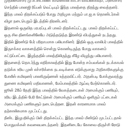
முதலமைச்சர் மு.க.ஸ்டாலின் காணொலி காட்சி வாயிலாகவும், அமைச்சர்
செந்தில் பாலாஜி ரிப்பன் வெட்டியும் இந்த பாலத்தை திறந்து வைத்தனர்.
இந்த பாலம் திறக்கப்படும் போது அதிமுக மற்றும் பா.ஜ.க தொண்டர்கள்
விழா நடைபெறும் இடத்தில் திரண்டனர்.
இதனால் ஒருவித பரபரப்புடன் பாலம் திறக்கப்பட்டது. பாலம் திறக்கப்பட்ட
ஒரு சில தினங்களிலேயே அடுத்தடுத்த இரண்டு விபத்துகள் நடந்தது.
இதில் இரண்டு பேர் பரிதாபமாக பலியாகினர். இதில் ஒரு வாலிபர் பாலத்தில்
இருசக்கர வாகனத்தில் சென்று கொண்டிருந்த போது வாகனம்
கட்டுப்பாட்டை இழந்ததில் பாலத்திலிருந்து கீழே விழுந்து பலியானார்.
இதனைத் தொடர்ந்து எதிர்காலத்தில் இது போன்ற சம்பவங்கள் நடக்காமல்
தடுக்க உரிய முன் எச்சரிக்கை நடவடிக்கை எடுக்குமாறு அதிகாரிகளுக்கு
போலீஸ் கமிஷனர் பாலகிருஷ்ணன் உத்தரவிட்டார். அதன்படி போக்குவரத்து
துணை கமிஷனர் மதிவாணன், மேம்பாலத்தில் ஆய்வு மேற்கொண்டார்.
ஜூன் 28ம் தேதி இந்த பாலத்தில் வேகத்தடைகள் அமைக்கும் பணியும்,
உரிய இடத்தில் பேரி கேட்டுகள் அமைக்கும் பணியும் ஒளிரும் பட்டைகள்
அமைக்கும் பணிகளும் நடைபெற்றன. இதன் காரணமாக பாலம்
தற்காலிகமாக மூடப்பட்டது.
நீண்ட இழுபறிக்குப் பின் திறக்கப்பட்ட இந்த பாலம் மீண்டும் மூடப்பட்டதால்
பொதுமக்கள் கவலையடைந்தனர். இதனிடையே கோவை-திருச்சி ரோடு