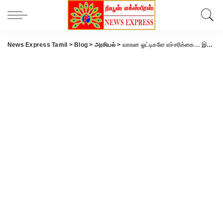
News Express Tamil
>
Blog
>
அரசியல்
>
வாகன ஓட்டிகளே எச்சரிக்கை… இனி இதுவும் கட்டாயம்.. புதிய அறிக்கையை வெளியிட்ட மத்திய அரசு.!!