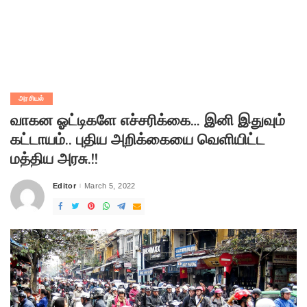
அரசியல்
வாகன ஓட்டிகளே எச்சரிக்கை… இனி இதுவும்
கட்டாயம்.. புதிய அறிக்கையை வெளியிட்ட
மத்திய அரசு.!!
Editor
March 5, 2022
Posted
by