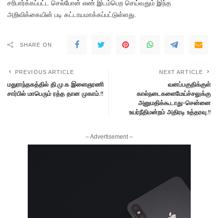
சரிபார்க்கப்பட்ட செல்போன் எண் இடம்பெற செய்வதும் இந்த
அறிவிக்கையின் படி கட்டாயமாக்கப்பட்டுள்ளது.
SHARE ON
PREVIOUS ARTICLE
NEXT ARTICLE
மதுராந்தகத்தில் தி.மு.க இளைஞரணி
வனப்பகுதிக்குள்
சார்பில் மாபெரும் ரத்த தான முகாம்.!!
கால்நடைகளைமேய்ச்சலுக்கு
அனுமதிக்கூடாது-சென்னை
உயர்நீதிமன்றம் அதிரடி உத்தரவு.!!
– Advertisement –