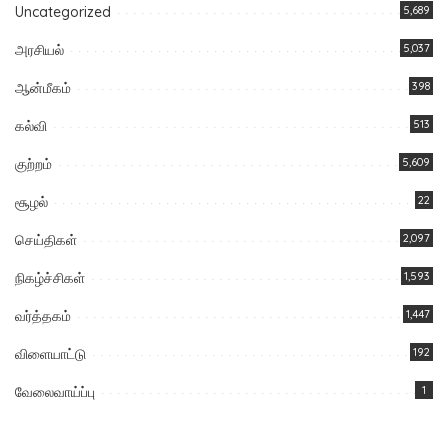
Uncategorized
5,689
அரசியல்
5,037
ஆன்மீகம்
398
கல்வி
513
குற்றம்
5,609
சூழல்
22
செய்திகள்
2,097
நிகழ்ச்சிகள்
1,593
வர்த்தகம்
1,447
விளையாட்டு
192
வேலைவாய்ப்பு
1