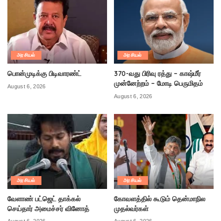
அரசியல்
அரசியல்
பொன்முடிக்கு பிடிவாரண்ட்
370-வது பிரிவு ரத்து – காஷ்மீர்
முன்னேற்றம் – மோடி பெருமிதம்
August 6, 2026
August 6, 2026
அரசியல்
அரசியல்
வேளாண் பட்ஜெட் தாக்கல்
கோவளத்தில் கூடும் தென்மாநில
செய்தார் அமைச்சர் வினோத்
முதல்வர்கள்