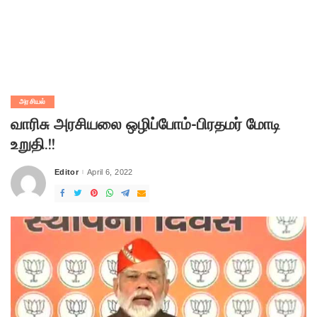
அரசியல்
வாரிசு அரசியலை ஒழிப்போம்-பிரதமர் மோடி
உறுதி.!!
Editor
April 6, 2022
Posted
by