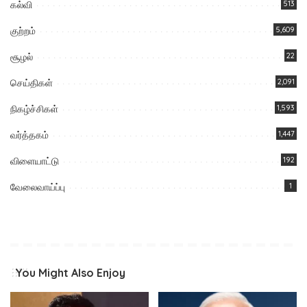
கல்வி
513
குற்றம்
5,609
சூழல்
22
செய்திகள்
2,091
நிகழ்ச்சிகள்
1,593
வர்த்தகம்
1,447
விளையாட்டு
192
வேலைவாய்ப்பு
1
You Might Also Enjoy