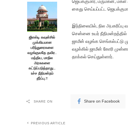
ஜெயக்குமார், மருமகன், மகள் ஆ
கைது செய்யப்பட்ட ஜெயக்குமா
இந்நிலையில், நில அபகரிப்பு
சென்னை உயர் நீதிமன்றத்தில் ம
ஜிஎஸ்டி கவுன்சில்
ஜாமீன் வழங்க செங்கல்பட்டு 
முக்கியமான
பரிந்துரைகளை
வழக்கில் ஜாமீன் கோரி முன்ன
வழங்குவதே தவிர..
தாக்கல் செய்துள்ளார்.
மத்திய, மாநில
அரசுகளை
கட்டுப்படுத்தாது…
உச்ச நீதிமன்றம்
தீர்ப்பு.!!
Share on Facebook
SHARE ON
PREVIOUS ARTICLE