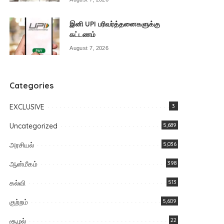
இனி UPI பரிவர்த்தனைகளுக்கு
கட்டணம்
August 7, 2026
Categories
EXCLUSIVE
3
Uncategorized
5,689
அரசியல்
5,036
ஆன்மீகம்
398
கல்வி
513
குற்றம்
5,609
சூழல்
22