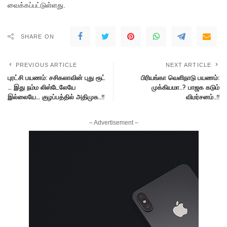
வைக்கப்பட்டுள்ளது.
SHARE ON
PREVIOUS ARTICLE
NEXT ARTICLE
புரட்சி பயணம்: சசிகலாவின் புது ரூட்
பிரியங்கா வெளிநாடு பயணம்:
… இது நம்ம லிஸ்டேலேயே
முக்கியமா..? பாஜக கடும்
இல்லையே… குழப்பத்தில் அதிமுக..!!
விமர்சனம்..!!
– Advertisement –