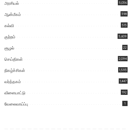
அரசியல்
5,036
ஆன்மீகம்
398
கல்வி
513
குற்றம்
5,609
சூழல்
22
செய்திகள்
2,094
நிகழ்ச்சிகள்
1,593
வர்த்தகம்
1,447
விளையாட்டு
192
வேலைவாய்ப்பு
1