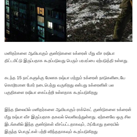
மனிதர்களை ஆவியாகும் குண்டுகளை உக்ரைன் மீது வீச ரஷியா
திட்டமிட்டு இருப்பதாக கூறப்படுவது பெரும் பரபரப்பை ஏற்படுத்தி உள்ளது.
கடந்த 15 நாட்களுக்கு மேலாக ரஷ்யா மற்றும் உக்ரைன் நாடுகளிடையே
கொடூரமான போர் நடைபெற்று வருகிறது என்பது உக்ரைனின் பல
பகுதிகளை ரஷியா கைப்பற்றி உள்ளதாக கூறப்படுகிறது
இந்த நிலையில் மனிதர்களை ஆவியாகும் ராக்கெட் குண்டுகளை உக்ரைன்
மீது ரஷ்யா வீச இருப்பதாக தகவல் வெளிவந்துள்ளது. ஏற்கனவே ஒரு சில
இடங்களில் இந்த குண்டுகள் வீசப்பட்டதாகவும், அப்போது தரையில்
இருந்த பொருட்கள் பற்றி எரிந்ததாகவும் கூறப்படுகிறது