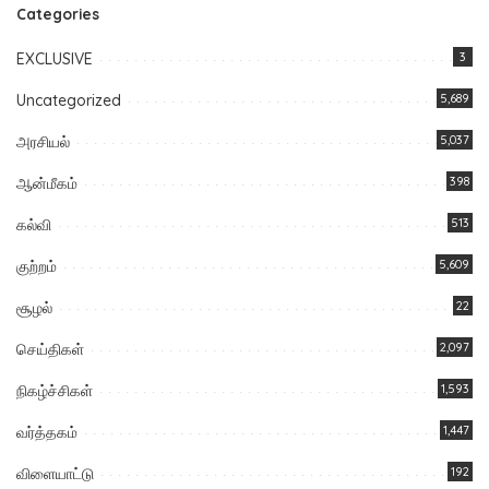
Categories
EXCLUSIVE
3
Uncategorized
5,689
அரசியல்
5,037
ஆன்மீகம்
398
கல்வி
513
குற்றம்
5,609
சூழல்
22
செய்திகள்
2,097
நிகழ்ச்சிகள்
1,593
வர்த்தகம்
1,447
விளையாட்டு
192