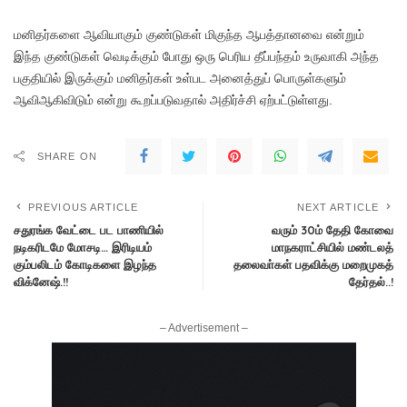
மனிதர்களை ஆவியாகும் குண்டுகள் மிகுந்த ஆபத்தானவை என்றும்
இந்த குண்டுகள் வெடிக்கும் போது ஒரு பெரிய தீப்பந்தம் உருவாகி அந்த
பகுதியில் இருக்கும் மனிதர்கள் உள்பட அனைத்துப் பொருள்களும்
ஆவிஆகிவிடும் என்று கூறப்படுவதால் அதிர்ச்சி ஏற்பட்டுள்ளது.
SHARE ON
PREVIOUS ARTICLE
NEXT ARTICLE
சதுரங்க வேட்டை பட பாணியில்
வரும் 30ம் தேதி கோவை
நடிகரிடமே மோசடி… இரிடியம்
மாநகராட்சியில் மண்டலத்
கும்பலிடம் கோடிகளை இழந்த
தலைவா்கள் பதவிக்கு மறைமுகத்
விக்னேஷ்.!!
தேர்தல்..!
– Advertisement –