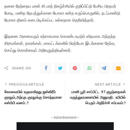
தனை நேற்றைய மான் கி பாத் நிகழ்ச்சியில் குறிப்பிட்டு பேசிய பிரதமர்
மோடி, மனித நேயத்துக்கான யோகா என்ற கருப்பொருளில், நடப்பாண்டு
யோகா தினம் கடைபிடிக்கப்பட உள்ளதாக தெரிவித்தார்.
இதனை அனைவரும் உற்சாகமாக கொண்டாடிடும் விதமாக அந்தந்த
கிராமங்கள், நகரங்கள், மாவட்டங்களில் பிரத்யேக இடங்களை தேர்வு
செய்து கொள்ளவும் அறிவுறுத்தியுள்ளார்.
SHARE ON
PREVIOUS ARTICLE
NEXT ARTICLE
கோவையில் உருவாகிறது ஐஸ்கிரீம்
பானி பூரி சாப்பிட்ட 97 குழந்தைகள்
குரலும்,அற்புத குரலுக்கு சொந்தமான
மருத்துவமனையில் அனுமதி.. உபியில்
எஸ்பிபி வனம்..!!
பெரும் அதிர்ச்சி சம்பவம்.!!
– Advertisement –