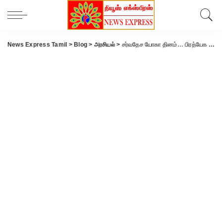
News Express Tamil
>
Blog
>
அரசியல்
>
சர்வதேச யோகா தினம்… பிரத்யேக இடங்களை தேர்வு செய்ய விரைகிறது மத்திய அரசு-பிரதமர் மோடி அழைப்பு.!!