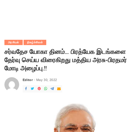
அரசியல்
நிகழ்ச்சிகள்
சர்வதேச யோகா தினம்… பிரத்யேக இடங்களை
தேர்வு செய்ய விரைகிறது மத்திய அரசு-பிரதமர்
மோடி அழைப்பு.!!
Editor
May 30, 2022
Posted
by