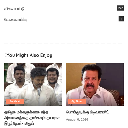
விளையாட்டு
192
வேலைவாய்ப்பு
1
You Might Also Enjoy
அரசியல்
அரசியல்
தமிழக மக்களுக்காக எந்த
பொன்முடிக்கு பிடிவாரண்ட்
அவமானத்தை தாங்கவும் தயாராக
August 6, 2026
இருந்தேன்- விஜய்