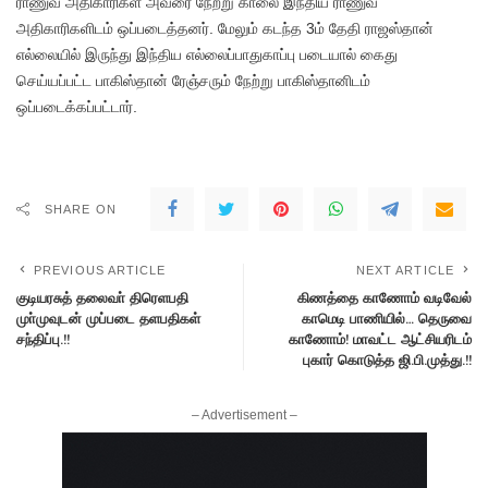
ராணுவ அதிகாரிகள் அவரை நேற்று காலை இந்திய ராணுவ
அதிகாரிகளிடம் ஒப்படைத்தனர். மேலும் கடந்த 3ம் தேதி ராஜஸ்தான்
எல்லையில் இருந்து இந்திய எல்லைப்பாதுகாப்பு படையால் கைது
செய்யப்பட்ட பாகிஸ்தான் ரேஞ்சரும் நேற்று பாகிஸ்தானிடம்
ஒப்படைக்கப்பட்டார்.
SHARE ON
PREVIOUS ARTICLE
NEXT ARTICLE
குடியரசுத் தலைவா் திரெளபதி
கிணத்தை காணோம் வடிவேல்
முா்முவுடன் முப்படை தளபதிகள்
காமெடி பாணியில்… தெருவை
சந்திப்பு.!!
காணோம்! மாவட்ட ஆட்சியரிடம்
புகார் கொடுத்த ஜி.பி.முத்து.!!
– Advertisement –