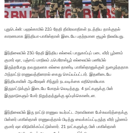
பு
துடெல்லி: பஹல்காமில் 22ம் தேதி தீவிரவாதிகள் நடத்திய தாக்குதல்
காரணமாக இந்தியா-பாகிஸ்தான் இடையே பதற்றமான சூழல் நிலவியது.
இந்நிலையில் 23ம் தேதி இந்திய எல்லைப் பாதுகாப்புப் படை வீரர் பூர்ணம்
குமார் ஷா, பஞ்சாப் மாநிலம் ஃபெரோஸ்பூர் எல்லையில் பணியில்
இருந்தபோது தவறுதலாக எல்லை தாண்டி பாகிஸ்தானுக்குள் நுழைந்ததாக
அந்நாட்டு ராணுவத்தினரால் கைது செய்யப்பட்டார். இதனிடையே
இந்தியாவின் ஆபரேஷன் சிந்தூர் நடவடிக்கை எதிரொலியாக
இருநாட்டுக்கும் இடையே மோதல் வெடித்தது. 4 நாட்களுக்கு பின்
இருநாடுகளும் போர் நிறுத்தத்துக்கு ஒப்புக்கொண்டன.
இந்நிலையில் இரு நாட்டு ராணுவ உயர்மட்ட அளவிலான பேச்சுவார்த்தைக்கு
பின்னர் பாகிஸ்தான் ராணுவத்தால் பிடித்து வைக்கப்பட்டிருந்த வீரர் பூர்ணம்
குமார் ஷா விடுவிக்கப்பட்டுள்ளார். 21 நாட்களுக்கு பின் பாகிஸ்தான்