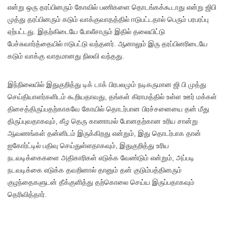
என்று ஒரு தரப்பினரும் கோவில் பணிகளை தொடங்கக்கூடாது என்று ஜிபி
முத்து தரப்பினரும் கடும் வாக்குவாதத்தில் ஈடுபட்டதால் பெரும் பரபரப்பு
ஏற்பட்டது. இதற்கிடையே போலீசாரும் இதில் தலையிட்டு
பேச்சுவார்த்தையில் ஈடுபட்டு வந்தனர். ஆனாலும் இரு தரப்பினரிடையே
கடும் வாக்கு வாதமானது நிலவி வந்தது.
இந்நிலையில் இதுகுறித்து டிக் டாக் பிரபலமும் நடிகருமான ஜி பி முத்து
செய்தியாளர்களிடம் கூறியதாவது, தங்கள் கிராமத்தில் உள்ள ஊர் மக்கள்
திசைத்திருப்பதற்காகவே கோயில் தொடர்பான பிரச்சனையை தன் மீது
திருப்புவதாகவும், கீழ தெரு காணாமல் போனதற்கான உரிய சான்று
ஆவணங்கள் தன்னிடம் இருக்கிறது என்றும், இது தொடர்பாக தான்
ஐகோர்ட்டில் பதிவு செய்துள்ளதாகவும், இதுகுறித்து உரிய
நடவடிக்கைகளை அதிகாரிகள் எடுக்க வேண்டும் என்றும், அப்படி
நடவடிக்கை எடுக்க தவறினால் தானும் தன் குடும்பத்தினரும்
குழந்தைகளுடன் தீக்குளித்து தற்கொலை செய்ய இருப்பதாகவும்
தெரிவித்தார்.