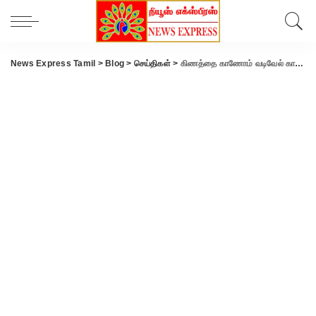
News Express Tamil
>
Blog
>
செய்திகள்
>
கிணத்தை காணோம் வடிவேல் காமெடி பாணியில்… தெருவை காணோம்! மாவட்ட ஆட்சியரிடம் புகார் கொடுத்த ஜி.பி.முத்து.!!