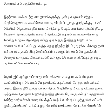
பெருமாள்புரம் பகுதியில் உள்ளது.
இதற்கிடையில் கடந்த சில தினங்களுக்கு முன்பு பெருமாள்புரத்தில்
கீழத்தெருவை காணவில்லை என நடிகர் ஜி.பி. முத்து தூத்துக்குடி மாவட்ட
ஆட்சியர் அலுவலகத்தில் புகார் அளித்தது பெரும் பரபரப்பை ஏற்படுத்தியது.
சிட்டிசன் திரைபடத்தில் வரும் அத்திப்பட்டு கிராமம் காணாமல் போனது
போன்று மேற்படி கீழ தெரு என்று ஒரு தெரு இருந்தது தெரியாமல்
காணாமல் போய் விட்டது. அந்த தெரு இருந்த இடம் முழுக்க பல்வேறு தனி
நபர்களால் ஆக்கிரமிப்பு செய்யப்பட்டு உள்ளது. இதனால் பொதுமக்கள்
செல்லும் பாதையும் அடைக்கபட்டு உள்ளது. இதனை கண்டுபிடித்து தரும்
படி கேட்டு கொண்டுள்ளார்.
மேலும் ஜிபி முத்து தங்களது ஊர் மக்களை அவதூறாக பேசியதாக
கூறப்படுகிறது. அதனால் பெருமாள்புரம் பகுதியைச் சேர்ந்த ஊர் மக்கள்
பலரும் இன்று ஜிபி முத்துவுக்கு எதிர்ப்பு தெரிவித்து அவரது வீட்டின் முன்பு
முற்றுகையிடுவதாக தெரிவித்திருந்த நிலையில், பெருமாள்புரம் பகுதியைச்
சேர்ந்த ஊர் மக்கள் சுமார் 50-க்கும் மேற்பட்டோர் ஜி பி முத்துவின் வீட்டின்
முன்பு திரண்டனர். அப்பொழுது கோவில் பணிகளை தொடங்க வேண்டும்