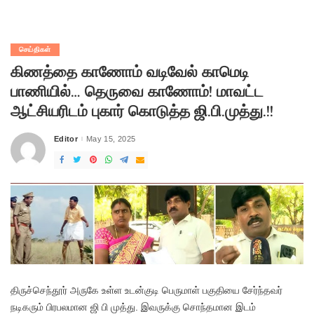
செய்திகள்
கிணத்தை காணோம் வடிவேல் காமெடி
பாணியில்… தெருவை காணோம்! மாவட்ட
ஆட்சியரிடம் புகார் கொடுத்த ஜி.பி.முத்து.!!
Editor
May 15, 2025
Posted
by
தி
ருச்செந்தூர் அருகே உள்ள உடன்குடி பெருமாள் பகுதியை சேர்ந்தவர்
நடிகரும் பிரபலமான ஜி பி முத்து. இவருக்கு சொந்தமான இடம்