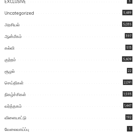
EXCLUSIVE
3
Uncategorized
5,689
அரசியல்
5,035
ஆன்மீகம்
397
கல்வி
513
குற்றம்
5,609
சூழல்
22
செய்திகள்
2,091
நிகழ்ச்சிகள்
1,593
வர்த்தகம்
1,447
விளையாட்டு
192
வேலைவாய்ப்பு
1