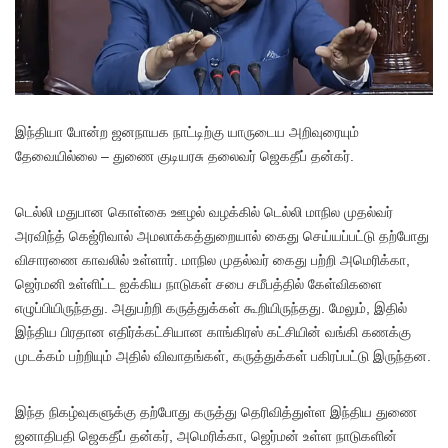
இந்தியா போன்ற ஜனநாயக நாட்டிற்கு யாருடைய அறிவுரையும்
தேவையில்லை – துணை குடியரசு தலைவர் ஜெகதீப் தன்கர்.
டெல்லி மதுபான கொள்கை ஊழல் வழக்கில் டெல்லி மாநில முதல்வர்
அரவிந்த் கெஜ்ரிவால் அமலாக்கத்துறையால் கைது செய்யப்பட்டு தற்போது
விசாரணை காவலில் உள்ளார். மாநில முதல்வர் கைது பற்றி அமெரிக்கா,
ஜெர்மனி உள்ளிட்ட ஐக்கிய நாடுகள் சபை சமீபத்தில் கேள்விகளை
எழுப்பியிருந்தது. அதுபற்றி கருத்துக்கள் கூறியிருந்தது. மேலும், இதில்
இந்திய பிரதான எதிர்க்கட்சியான காங்கிரஸ் கட்சியின் வங்கி கணக்கு
முடக்கம் பற்றியும் அதில் விவாதங்கள், கருத்துக்கள் பகிரப்பட்டு இருந்தன.
இந்த நிகழ்வுகளுக்கு தற்போது கருத்து தெரிவித்துள்ள இந்திய துணை
ஜனாதிபதி ஜெகதீப் தன்கர், அமெரிக்கா, ஜெர்மன் உள்ள நாடுகளின்