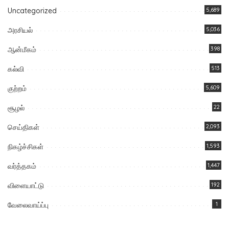
Uncategorized
5,689
அரசியல்
5,036
ஆன்மீகம்
398
கல்வி
513
குற்றம்
5,609
சூழல்
22
செய்திகள்
2,093
நிகழ்ச்சிகள்
1,593
வர்த்தகம்
1,447
விளையாட்டு
192
வேலைவாய்ப்பு
1