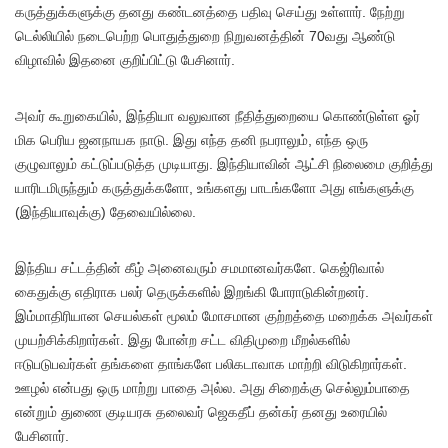
கருத்துக்களுக்கு தனது கண்டனத்தை பதிவு செய்து உள்ளார். நேற்று
டெல்லியில் நடைபெற்ற பொதுத்துறை நிறுவனத்தின் 70வது ஆண்டு
விழாவில் இதனை குறிப்பிட்டு பேசினார்.
அவர் கூறுகையில், இந்தியா வலுவான நீதித்துறையை கொண்டுள்ள ஓர்
மிக பெரிய ஜனநாயக நாடு. இது எந்த தனி நபராலும், எந்த ஒரு
குழுவாலும் கட்டுப்படுத்த முடியாது. இந்தியாவின் ஆட்சி நிலைமை குறித்து
யாரிடமிருந்தும் கருத்துக்களோ, உங்களது பாடங்களோ அது எங்களுக்கு
(இந்தியாவுக்கு) தேவையில்லை.
இந்திய சட்டத்தின் கீழ் அனைவரும் சமமானவர்களே. கெஜ்ரிவால்
கைதுக்கு எதிராக பலர் தெருக்களில் இறங்கி போராடுகின்றனர்.
இம்மாதிரியான செயல்கள் மூலம் மோசமான குற்றத்தை மறைக்க அவர்கள்
முயற்சிக்கிறார்கள். இது போன்ற சட்ட விதிமுறை மீறல்களில்
ஈடுபடுபவர்கள் தங்களை தாங்களே பலிகடாவாக மாற்றி விடுகிறார்கள்.
ஊழல் என்பது ஒரு மாற்று பாதை அல்ல. அது சிறைக்கு செல்லும்பாதை
என்றும் துணை குடியரசு தலைவர் ஜெகதீப் தன்கர் தனது உரையில்
பேசினார்.