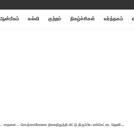
ஆன்மீகம்
கல்வி
குற்றம்
நிகழ்ச்சிகள்
வர்த்தகம்
… செயற்கைகோளை நிலைநிறுத்தி விட்டு திரும்பிய ராக்கெட்டை ஹெலிகாப்டர் மூலம் பிடிப்பு- பிரம்மிக்க வைத்த சம்பவம்.!!