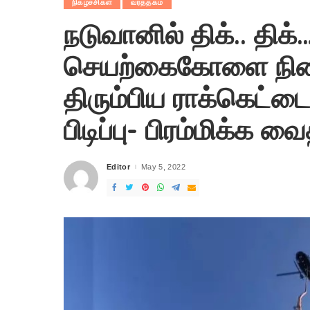
நிகழ்ச்சிகள்
வர்த்தகம்
நடுவானில் திக்.. தி
செயற்கைகோளை நிலைந
திரும்பிய ராக்கெட்ட
பிடிப்பு- பிரம்மிக்க வை
Editor
May 5, 2022
Posted
by