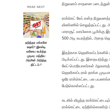
நிறுவனம் சாதனை படைத்துள்
READ NEXT
ராக்கெட் லேப் என்ற நிறுவனத
விண்ணில் செலுத்தப்பட்டது. 
பாராசூட் வாயிலாக பூமிக்கு இ
500 அடி உயரத்தில், அதை ஹெல
நடுத்தர மக்களே
உஷார்!! ஜிஎஸ்டி
வரியை உயர்த்த
இதற்காக ஹெலிகாப்டர்களில் நீ
முடிவு: மத்திய
பிடிக்கப்பட்டது. இதையடுத்து
அரசின் அடுத்த
திட்டம்.!!
லேப் பொறியாளர்கள் ஆரவாரத்த
ஹெலிகாப்டரால் தாங்க முடியாமல
ஒரே ராக்கெட்டை பல பயணங்கள
மேற்கொள்ளப்பட்டது.
கடலில் விழந்த ராக்கெட்டையும்
ராக்கெட்டை ஏற்றிக்கொண்டு 