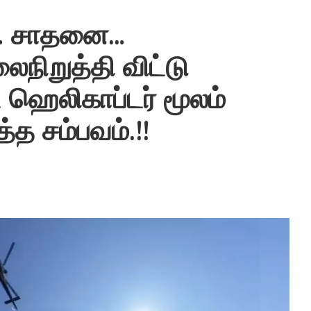
க்… சாதனை…
ிறுத்தி விட்டு
ை ஹெலிகாப்டர் மூலம்
த்த சம்பவம்.!!