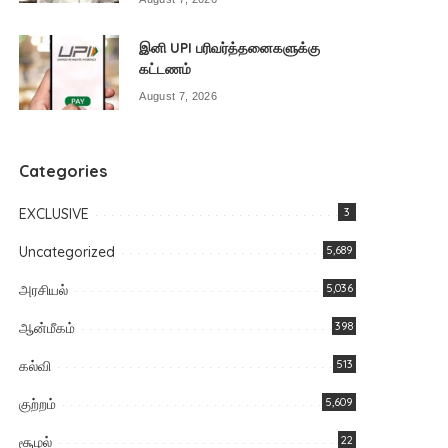
இனி UPI பரிவர்த்தனைகளுக்கு
கட்டணம்
August 7, 2026
Categories
EXCLUSIVE
3
Uncategorized
5,689
அரசியல்
5,036
ஆன்மீகம்
398
கல்வி
513
குற்றம்
5,609
சூழல்
22