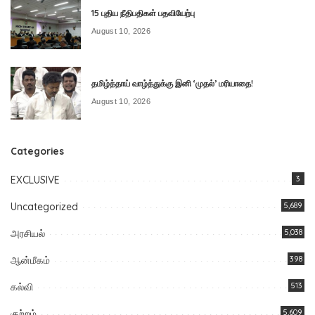
15 புதிய நீதிபதிகள் பதவியேற்பு
August 10, 2026
தமிழ்த்தாய் வாழ்த்துக்கு இனி ‘முதல்’ மரியாதை!
August 10, 2026
Categories
EXCLUSIVE
3
Uncategorized
5,689
அரசியல்
5,038
ஆன்மீகம்
398
கல்வி
513
குற்றம்
5,609