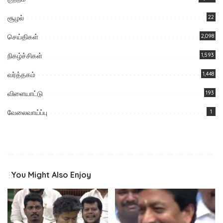
சூழல்
22
செய்திகள்
2,098
நிகழ்ச்சிகள்
1,593
வர்த்தகம்
1,448
விளையாட்டு
193
வேலைவாய்ப்பு
1
You Might Also Enjoy