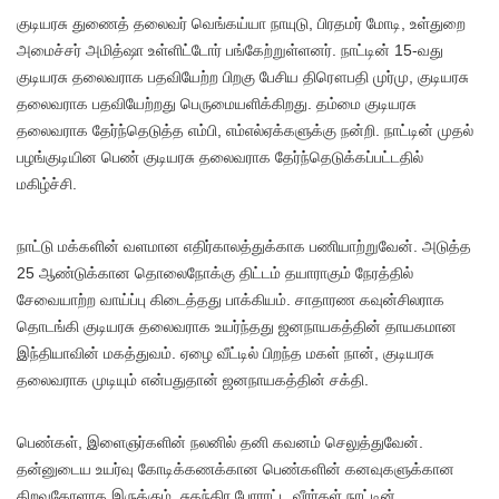
குடியரசு துணைத் தலைவர் வெங்கய்யா நாயுடு, பிரதமர் மோடி, உள்துறை
அமைச்சர் அமித்ஷா உள்ளிட்டோர் பங்கேற்றுள்ளனர். நாட்டின் 15-வது
குடியரசு தலைவராக பதவியேற்ற பிறகு பேசிய திரௌபதி முர்மு, குடியரசு
தலைவராக பதவியேற்றது பெருமையளிக்கிறது. தம்மை குடியரசு
தலைவராக தேர்ந்தெடுத்த எம்பி, எம்எல்ஏக்களுக்கு நன்றி. நாட்டின் முதல்
பழங்குடியின பெண் குடியரசு தலைவராக தேர்ந்தெடுக்கப்பட்டதில்
மகிழ்ச்சி.
நாட்டு மக்களின் வளமான எதிர்காலத்துக்காக பணியாற்றுவேன். அடுத்த
25 ஆண்டுக்கான தொலைநோக்கு திட்டம் தயாராகும் நேரத்தில்
சேவையாற்ற வாய்ப்பு கிடைத்தது பாக்கியம். சாதாரண கவுன்சிலராக
தொடங்கி குடியரசு தலைவராக உயர்ந்தது ஜனநாயகத்தின் தாயகமான
இந்தியாவின் மகத்துவம். ஏழை வீட்டில் பிறந்த மகள் நான், குடியரசு
தலைவராக முடியும் என்பதுதான் ஜனநாயகத்தின் சக்தி.
பெண்கள், இளைஞர்களின் நலனில் தனி கவனம் செலுத்துவேன்.
தன்னுடைய உயர்வு கோடிக்கணக்கான பெண்களின் கனவுகளுக்கான
திறவுகோளாக இருக்கும். சுதந்திர போராட்ட வீரர்கள் நாட்டின்