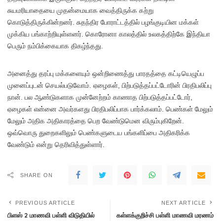
சுயமரியாதையை முதன்மையாக வைத்திருக்க கற்று
கொடுத்திருக்கின்றனர். சுதந்திர போராட்டத்தில் பழங்குடியின மக்கள்
முக்கிய பங்காற்றியுள்ளனர். கொரோனா காலத்தில் உலகத்திற்கே இந்தியா
பெரும் நம்பிக்கையாக திகழ்ந்தது.
அனைத்து தரப்பு மக்களையும் ஒன்றிணைத்து பாரதத்தை கட்டியெழுப்ப
முனைப்புடன் செயல்படுவோம். ஏழைகள், பிற்படுத்தப்பட்டோரின் பிரதிபலிப்பு
நான். பல ஆண்டுகளாக முன்னேற்றம் காணாத பிற்படுத்தப்பட்டோர்,
ஏழைகள் என்னை அவர்களது பிரதிபலிப்பாக பார்க்கலாம். பெண்கள் மேலும்
மேலும் அதிக அதிகாரத்தை பெற வேண்டுமென விரும்புகிறேன்.
ஒவ்வொரு துறைகளிலும் பெண்களுடைய பங்களிப்பை அதிகரிக்க
வேண்டும் என்று தெரிவித்துள்ளார்.
SHARE ON
PREVIOUS ARTICLE
NEXT ARTICLE
பிளஸ் 2 மாணவி பள்ளி விடுதியில்
கள்ளக்குறிச்சி பள்ளி மாணவி மரணம்