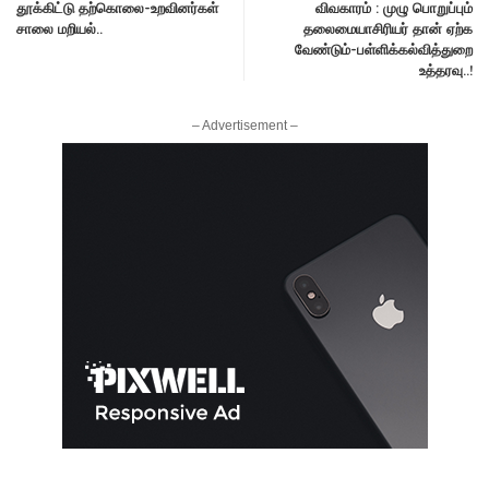
தூக்கிட்டு தற்கொலை-உறவினர்கள்
விவகாரம் : முழு பொறுப்பும்
சாலை மறியல்..
தலைமையாசிரியர் தான் ஏற்க
வேண்டும்-பள்ளிக்கல்வித்துறை
உத்தரவு..!
– Advertisement –