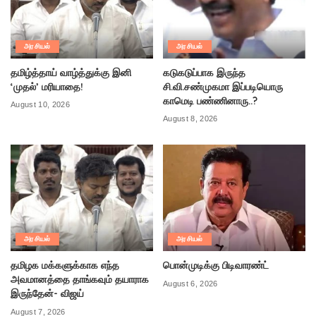
அரசியல்
அரசியல்
தமிழ்த்தாய் வாழ்த்துக்கு இனி
கடுகடுப்பாக இருந்த
‘முதல்’ மரியாதை!
சி.வி.சண்முகமா இப்படியொரு
காமெடி பண்ணினாரு..?
August 10, 2026
August 8, 2026
அரசியல்
அரசியல்
தமிழக மக்களுக்காக எந்த
பொன்முடிக்கு பிடிவாரண்ட்
அவமானத்தை தாங்கவும் தயாராக
August 6, 2026
இருந்தேன்- விஜய்
August 7, 2026