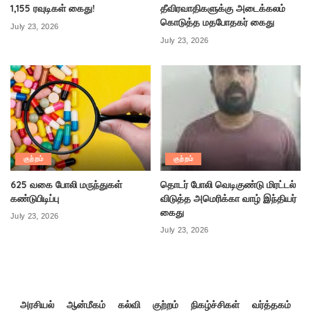
1,155 ரவுடிகள் கைது!
தீவிரவாதிகளுக்கு அடைக்கலம்
கொடுத்த மதபோதகர் கைது
July 23, 2026
July 23, 2026
குற்றம்
குற்றம்
625 வகை போலி மருந்துகள்
தொடர் போலி வெடிகுண்டு மிரட்டல்
கண்டுபிடிப்பு
விடுத்த அமெரிக்கா வாழ் இந்தியர்
கைது
July 23, 2026
July 23, 2026
அரசியல்
ஆன்மீகம்
கல்வி
குற்றம்
நிகழ்ச்சிகள்
வர்த்தகம்