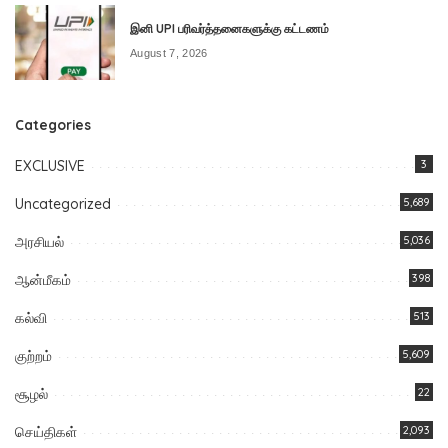
இனி UPI பரிவர்த்தனைகளுக்கு கட்டணம்
August 7, 2026
Categories
EXCLUSIVE
3
Uncategorized
5,689
அரசியல்
5,036
ஆன்மீகம்
398
கல்வி
513
குற்றம்
5,609
சூழல்
22
செய்திகள்
2,093