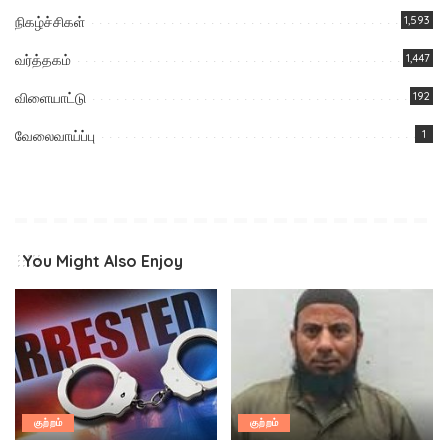
நிகழ்ச்சிகள்
1,593
வர்த்தகம்
1,447
விளையாட்டு
192
வேலைவாய்ப்பு
1
You Might Also Enjoy
குற்றம்
குற்றம்