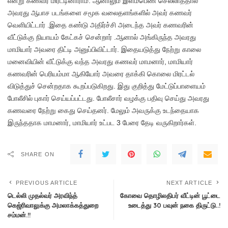
என்று கணவர் மிரட்டினாராம். ஆனாலும் இளம்பெண் செல்லாததால்
அவரது ஆபாச படங்களை சமூக வலைதளங்களில் அவர் கணவர்
வெளியிட்டார் .இதை கண்டு அதிர்ச்சி அடைந்த அவர் கணவரின்
வீட்டுக்கு நியாயம் கேட்கச் சென்றார் .ஆனால் அங்கிருந்த அவரது
மாமியார் அவரை திட்டி அனுப்பிவிட்டார். இதையடுத்து நேற்று காலை
மனைவியின் வீட்டுக்கு வந்த அவரது கணவர் மாமனார், மாமியார்
கணவரின் பெரியம்மா ஆகியோர் அவரை தாக்கி கொலை மிரட்டல்
விடுத்துச் சென்றதாக கூறப்படுகிறது. இது குறித்து மேட்டுப்பாளையம்
போலீசில் புகார் செய்யப்பட்டது. போலீசார் வழக்கு பதிவு செய்து அவரது
கணவரை நேற்று கைது செய்தனர். மேலும் அவருக்கு உடந்தையாக
இருந்ததாக மாமனார், மாமியார் உட்பட 3 பேரை தேடி வருகிறார்கள்.
SHARE ON
PREVIOUS ARTICLE
NEXT ARTICLE
டெல்லி முதல்வர் அரவிந்த்
கோவை தொழிலதிபர் வீட்டின் பூட்டை
கெஜ்ரிவாலுக்கு அமலாக்கத்துறை
உடைத்து 30 பவுன் நகை திருட்டு..!
சம்மன்.!!