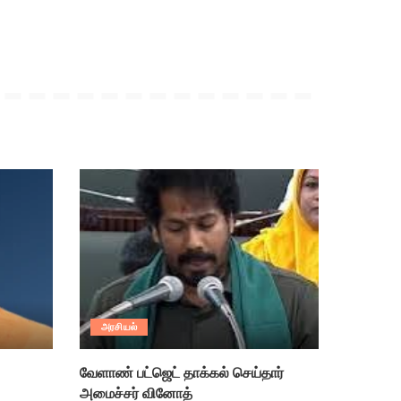
அரசியல்
வேளாண் பட்ஜெட் தாக்கல் செய்தார்
அமைச்சர் வினோத்