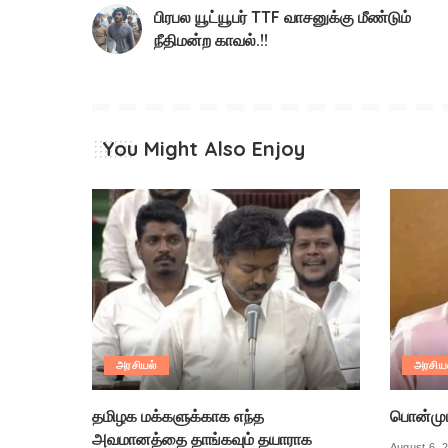
பிரபல யூட்யூபர் TTF வாசனுக்கு மீண்டும்
நீதிமன்ற காவல்.!!
You Might Also Enjoy
அரசியல்
அரசிய
தமிழக மக்களுக்காக எந்த
பொன்முடி
அவமானத்தை தாங்கவும் தயாராக
August 6, 