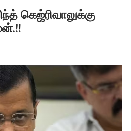
ந்த் கெஜ்ரிவாலுக்கு
்.!!