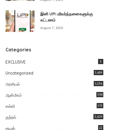
இனி UPI பரிவர்த்தனைகளுக்கு
கட்டணம்
August 7, 2026
Categories
EXCLUSIVE
3
Uncategorized
5,689
அரசியல்
5,036
ஆன்மீகம்
398
கல்வி
513
குற்றம்
5,609
சூழல்
22