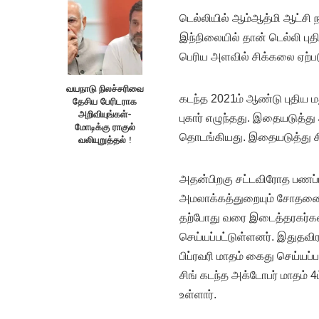
டெல்லியில் ஆம்ஆத்மி ஆட்சி ந
இந்நிலையில் தான் டெல்லி ப
பெரிய அளவில் சிக்கலை ஏற்பட
வயநாடு நிலச்சரிவை
கடந்த 2021ம் ஆண்டு புதிய 
தேசிய பேரிடராக
அறிவியுங்கள்-
புகார் எழுந்தது. இதையடுத்
மோடிக்கு ராகுல்
தொடங்கியது. இதையடுத்து 
வலியுறுத்தல் !
அதன்பிறகு சட்டவிரோத பணப்ப
அமலாக்கத்துறையும் சோதனை
தற்போது வரை இடைத்தரகர்கள
செய்யப்பட்டுள்ளனர். இதுதவ
பிப்ரவரி மாதம் கைது செய்யப்ப
சிங் கடந்த அக்டோபர் மாதம் 4
உள்ளார்.