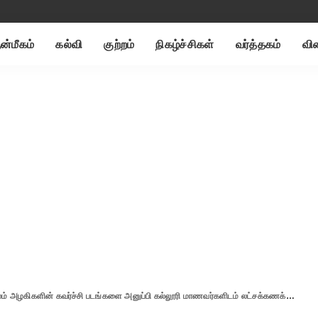
்மீகம்
கல்வி
குற்றம்
நிகழ்ச்சிகள்
வர்த்தகம்
வி
ின் கவர்ச்சி படங்களை அனுப்பி கல்லூரி மாணவர்களிடம் லட்சக்கணக்கில் மோசடி செய்த 9 பேர் கைது