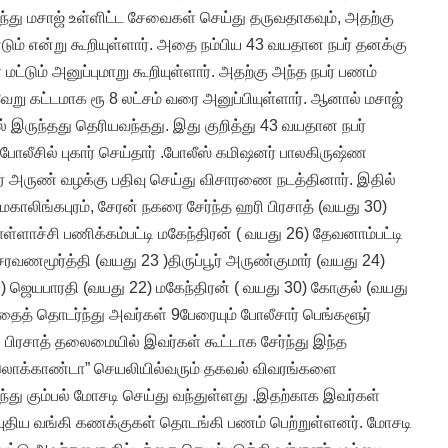
ு வந்து மசாஜ் உள்ளிட்ட சேவைகள் செய்து தருவதாகவும், அதற்கு
ும் என்று கூறியுள்ளார். அதை நம்பிய 43 வயதான நபர் தனக்கு
டும் அனுப்புமாறு கூறியுள்ளார். அதற்கு அந்த நபர் பணம்
ேறு கட்டமாக ரூ 8 லட்சம் வரை அனுப்பியுள்ளார். ஆனால் மசாஜ்
இருந்தது தெரியவந்தது. இது குறித்து 43 வயதான நபர்
லீசில் புகார் செய்தார் .போலீஸ் கமிஷனர் பாலகிருஷ்ண
டர் அருண் வழக்கு பதிவு செய்து விசாரணை நடத்தினார். இதில்
காலிங்கபுரம், சேரன் நகரை சேர்ந்த ஹரி பிரசாத் (வயது 30)
ள்ளாச்சி பணிக்கம்பட்டி மகேந்திரன் ( வயது 26) தேவனாம்பட்டி
ரவணமூர்த்தி (வயது 23 )திருப்பூர் அருண்குமார் (வயது 24)
) ஜெயபாரதி (வயது 22) மகேந்திரன் ( வயது 30) கோகுல் (வயது
தைத் தொடர்ந்து அவர்கள் 9பேரையும் போலீசார் பெங்களூர்
பிரசாத் தலைமையில் இவர்கள் கூட்டாக சேர்ந்து இந்த
 “லொக்காண்டா” செயலியில்வரும் தகவல் விவரங்களை
்து கும்பல் மோசடி செய்து வந்துள்ளது .இதற்காக இவர்கள்
கி புதிய வங்கி கணக்குகள் தொடங்கி பணம் பெற்றுள்ளனர். மோசடி