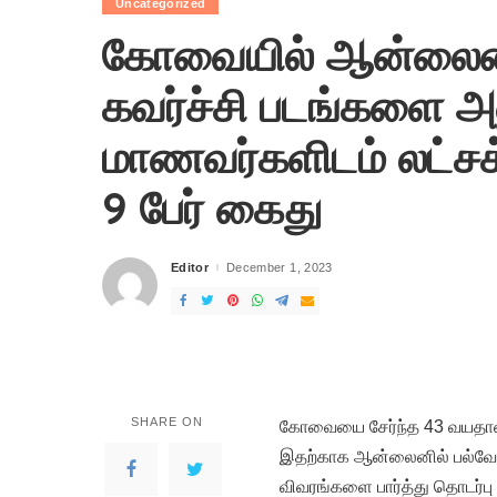
Uncategorized
கோவையில் ஆன்லைன்
கவர்ச்சி படங்களை அன
மாணவர்களிடம் லட்ச
9 பேர் கைது
Editor
December 1, 2023
Posted
by
SHARE ON
கோவையை சேர்ந்த 43 வயதான நப
இதற்காக ஆன்லைனில் பல்வேற
விவரங்களை பார்த்து தொடர்ப