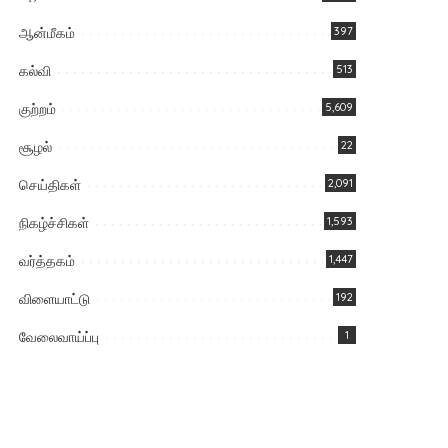
ஆன்மீகம்
397
கல்வி
513
குற்றம்
5,609
சூழல்
22
செய்திகள்
2,091
நிகழ்ச்சிகள்
1,593
வர்த்தகம்
1,447
விளையாட்டு
192
வேலைவாய்ப்பு
1