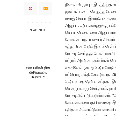
நீங்கள் விரும்பும் இடத்திற்க
முன் கட்டணம் செலுத்த வேண்ட
மசாஜ் செய்ய இளம்பென்களை மட்
அனுப்ப கூறியஎண்ணுக்கு பல்வ
READ NEXT
செய்ய பெண்களை அனுப்பாமல் 
கோவை மாநகர சைபர் கிரைம் போ
உத்தரவின் பேரில் இன்ஸ்பெக்
மோசடி செய்தது பொள்ளாச்சி ம
மற்றும் அவரின் நண்பர்கள் பொ
சக்திவேல் (வயது 25) ஈரோடு ச
உலக புலிகள் தின
விழிப்புணர்வு
மற்றொரு சக்திவேல் (வயது 29
பேரணி..!!
31) என்பது தெரிய வந்தது .இ
சென்று கைது செய்தனர். ஹரி 
மோசடியில் ஈடுபட்டுள்ளனர்.
கேட்பவர்களை குறி வைத்து இந
புதிதாக சிம்கார்டுகள் வாங்