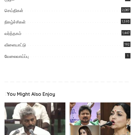
செய்திகள்
2,087
நிகழ்ச்சிகள்
1,593
வர்த்தகம்
1,447
விளையாட்டு
192
வேலைவாய்ப்பு
1
You Might Also Enjoy