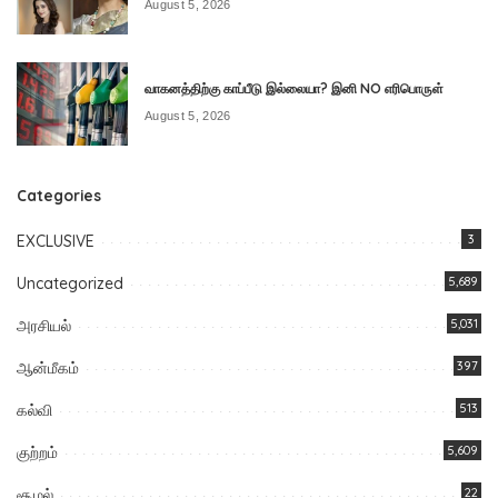
August 5, 2026
வாகனத்திற்கு காப்பீடு இல்லையா? இனி NO எரிபொருள்
August 5, 2026
Categories
EXCLUSIVE
3
Uncategorized
5,689
அரசியல்
5,031
ஆன்மீகம்
397
கல்வி
513
குற்றம்
5,609
சூழல்
22