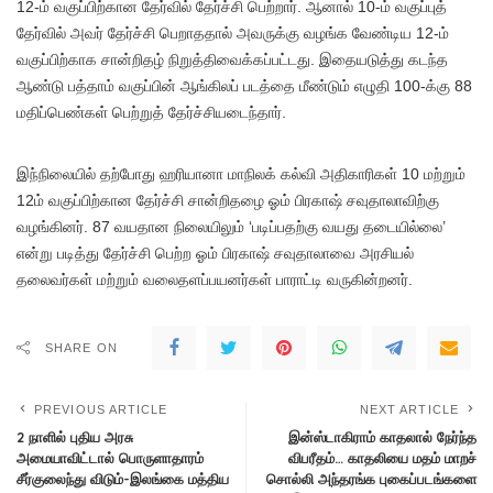
12-ம் வகுப்பிற்கான தேர்வில் தேர்ச்சி பெற்றார். ஆனால் 10-ம் வகுப்புத்
தேர்வில் அவர் தேர்ச்சி பெறாததால் அவருக்கு வழங்க வேண்டிய 12-ம்
வகுப்பிற்காக சான்றிதழ் நிறுத்திவைக்கப்பட்டது. இதையடுத்து கடந்த
ஆண்டு பத்தாம் வகுப்பின் ஆங்கிலப் படத்தை மீண்டும் எழுதி 100-க்கு 88
மதிப்பெண்கள் பெற்றுத் தேர்ச்சியடைந்தார்.
இந்நிலையில் தற்போது ஹரியானா மாநிலக் கல்வி அதிகாரிகள் 10 மற்றும்
12ம் வகுப்பிற்கான தேர்ச்சி சான்றிதழை ஓம் பிரகாஷ் சவுதாலாவிற்கு
வழங்கினர். 87 வயதான நிலையிலும் ‘படிப்பதற்கு வயது தடையில்லை’
என்று படித்து தேர்ச்சி பெற்ற ஓம் பிரகாஷ் சவுதாலாவை அரசியல்
தலைவர்கள் மற்றும் வலைதளப்பயனர்கள் பாராட்டி வருகின்றனர்.
SHARE ON
PREVIOUS ARTICLE
NEXT ARTICLE
2 நாளில் புதிய அரசு
இன்ஸ்டாகிராம் காதலால் நேர்ந்த
அமையாவிட்டால் பொருளாதாரம்
விபரீதம்… காதலியை மதம் மாறச்
சீர்குலைந்து விடும்-இலங்கை மத்திய
சொல்லி அந்தரங்க புகைப்படங்களை