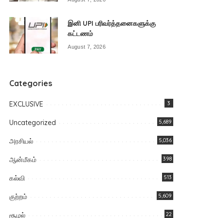
இனி UPI பரிவர்த்தனைகளுக்கு
கட்டணம்
August 7, 2026
Categories
EXCLUSIVE
3
Uncategorized
5,689
அரசியல்
5,036
ஆன்மீகம்
398
கல்வி
513
குற்றம்
5,609
சூழல்
22