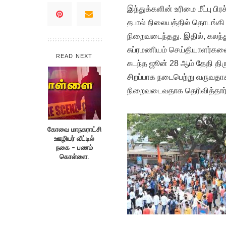
இந்துக்களின் உரிமை மீட்பு 
தபால் நிலையத்தில் தொடங்க
நிறைவடைந்தது. இதில், கலந
சுப்ரமணியம் செய்தியாளர்களை ச
READ NEXT
கடந்த ஜூன் 28 ஆம் தேதி திர
சிறப்பாக நடைபெற்று வருவத
நிறைவடைவதாக தெரிவித்தார்
கோவை மாநகராட்சி
ஊழியர் வீட்டில்
நகை – பணம்
கொள்ளை.