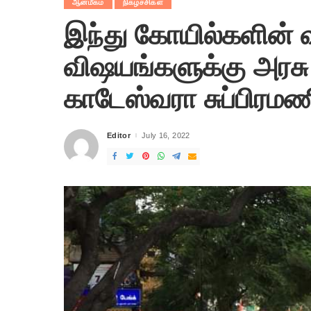
ஆன்மீகம்
நிகழ்ச்சிகள்
இந்து கோயில்களின்
விஷயங்களுக்கு அரசு
காடேஸ்வரா சுப்பிரமண
Editor
July 16, 2022
Posted
by