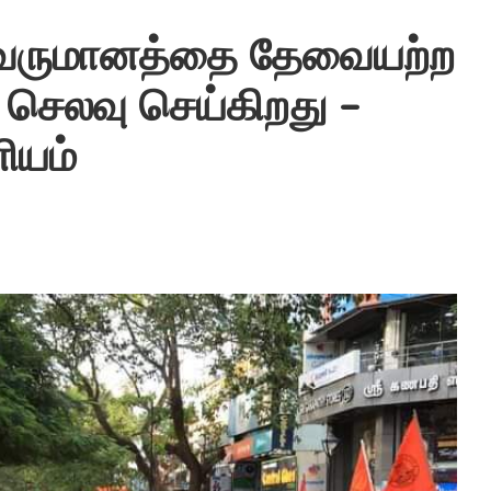
 வருமானத்தை தேவையற்ற
 செலவு செய்கிறது –
ியம்