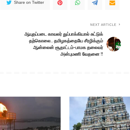
Share on Twitter
NEXT ARTICLE
ஆயுதப்படை காவலர் துப்பாக்கியால் சுட்டுக்
தற்கொலை.. தமிழகத்தையே சீரழிக்கும்
ஆன்லைன் சூதாட்டம்-பாமக தலைவர்
அன்புமணி வேதனை !!