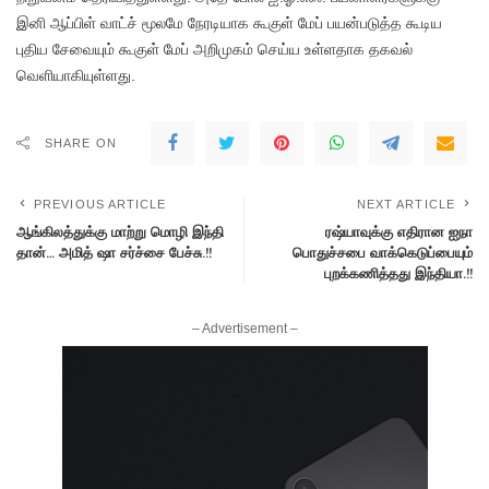
இனி ஆப்பிள் வாட்ச் மூலமே நேரடியாக கூகுள் மேப் பயன்படுத்த கூடிய
புதிய சேவையும் கூகுள் மேப் அறிமுகம் செய்ய உள்ளதாக தகவல்
வெளியாகியுள்ளது.
SHARE ON
PREVIOUS ARTICLE
NEXT ARTICLE
ஆங்கிலத்துக்கு மாற்று மொழி இந்தி
ரஷ்யாவுக்கு எதிரான ஐநா
தான்… அமித் ஷா சர்ச்சை பேச்சு.!!
பொதுச்சபை வாக்கெடுப்பையும்
புறக்கணித்தது இந்தியா.!!
– Advertisement –