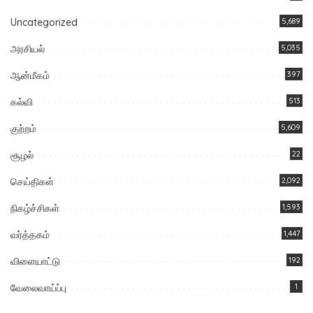
Uncategorized
5,689
அரசியல்
5,035
ஆன்மீகம்
397
கல்வி
513
குற்றம்
5,609
சூழல்
22
செய்திகள்
2,092
நிகழ்ச்சிகள்
1,593
வர்த்தகம்
1,447
விளையாட்டு
192
வேலைவாய்ப்பு
1