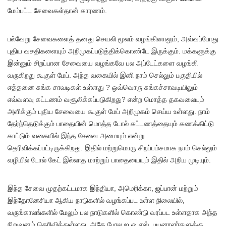
மேம்பட்ட சேவைகள்தான் காரணம்.
பல்வேறு சேவைகளைத் தனது செயலி மூலம் வழங்கினாலும், அவ்வப்போது
புதிய வசதிகளையும் அறிமுகப்படுத்திக்கொண்டே இருக்கும். மக்களுக்கு
இன்னும் சிறப்பான சேவையை வழங்கவே பல அப்டேட்களை வழங்கி
வருகிறது கூகுள் மேப். அந்த வகையில் இனி நாம் செல்லும் பகுதியில்
எத்தனை சுங்க சாவடிகள் உள்ளது ? ஒவ்வொரு சுங்கச்சாவடியிலும்
எவ்வளவு கட்டணம் வசூலிக்கப்படுகிறது? என்ற மொத்த தகவலையும்
அளிக்கும் புதிய சேவையை கூகுள் மேப் அறிமுகம் செய்ய உள்ளது. நாம்
தேர்ந்தெடுக்கும் பாதையின் மொத்த டோல் கட்டணத்தையும் கணக்கிட்டு
காட்டும் வகையில் இந்த சேவை அமையும் என்று
தெரிவிக்கப்பட்டிருக்கிறது. இதில் மற்றுமொரு சிறப்பம்சமாக நாம் செல்லும்
வழியில் டோல் கேட் இல்லாத மாற்றுப் பாதையையும் இதில் அறிய முடியும்.
இந்த சேவை முதற்கட்டமாக இந்தியா, அமெரிக்கா, ஜப்பான் மற்றும்
இந்தோனேசியா ஆகிய நாடுகளில் வழங்கப்பட உள்ள நிலையில்,
வருங்காலங்களில் மேலும் பல நாடுகளில் கொண்டு வரப்பட உள்ளதாக அந்த
நிறுவனம் தெரிவித்துள்ளது. அதே போல ஐ.ஓ.எஸ். பயனாளர்களுக்கு