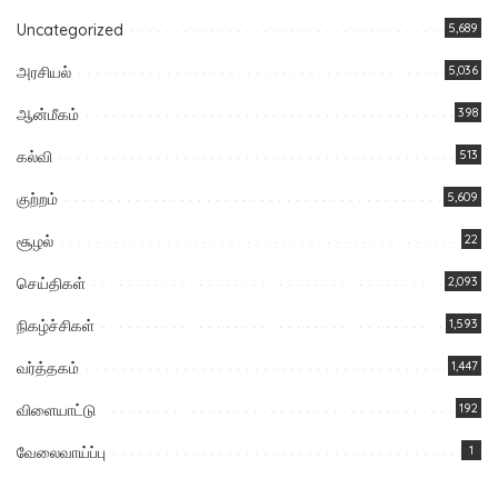
Uncategorized
5,689
அரசியல்
5,036
ஆன்மீகம்
398
கல்வி
513
குற்றம்
5,609
சூழல்
22
செய்திகள்
2,093
நிகழ்ச்சிகள்
1,593
வர்த்தகம்
1,447
விளையாட்டு
192
வேலைவாய்ப்பு
1