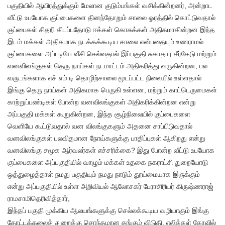
பகுதியில் ஆயிரத்துக்கும் மேலான குடும்பங்கள் வசிக்கின்றனர், அன்றாட
வீட்டு உபயோக குப்பைகளை தினந்தோறும் சாலை ஓரத்தில் கொட்டுவதால்
குப்பைகள் சிதறி கிடப்பதோடு ஈக்கள் கொசுக்கள் அதிகமாகின்றன இந்த
இடம் மக்கள் அதிகமாக நடக்கக்கூடிய சாலை என்பதையும் உணராமல்
குப்பைகளை அப்படியே வீசி செல்வதால் இப்பகுதி சுகாதார சீர்கேடு மற்றும்
வனவிலங்குகள் தெரு நாய்கள் நடமாட்டம் அதிகரித்து வருகின்றன, பல
வருடங்களாக எச் எம் டி தொழிற்சாலை மூடப்பட்ட நிலையில் உள்ளதால்
இங்கு தெரு நாய்கள் அதிகமாக பெருகி உள்ளன, மற்றும் காட்டெருமைகள்
காற்றுப்பண்டிகள் போன்ற வனவிலங்குகள் அதிகரிக்கின்றன என்று
அப்பகுதி மக்கள் கூறுகின்றன, இந்த சூழ்நிலையில் குப்பைகளை
வெளியே கூட்டுவதால் வன விலங்குகளும் அதனை சாப்பிடுவதால்
வனவிலங்குகள் பலவிதமான நோய்களுக்கு பாதிப்புகள் ஆகிறது என்று
வனவிலங்கு சமூக ஆர்வலர்கள் எச்சரிக்கை? இது போன்ற வீட்டு உபயோக
குப்பைகளை அப்பகுதியில் வாழும் மக்கள் உதகை நகராட்சி துறையோடு
ஒத்துழைத்தாள் நமது பகுதியும் நமது நாடும் தூய்மையாக இருக்கும்
என்று அப்பகுதியில் உள்ள அறிவியல் ஆலோசகர் பேராசிரியர் கிருஷ்ணராஜ்
ராமசாமிதெரிவித்தார்,
இந்தப் பகுதி முக்கிய ஆலயங்களுக்கு செல்லக்கூடிய வழியாகும் இங்கு
தோட்டக்கலைத் துறைக்கு சொந்தமான தங்கும் விடுதி, எலிக்கள் கோவில்