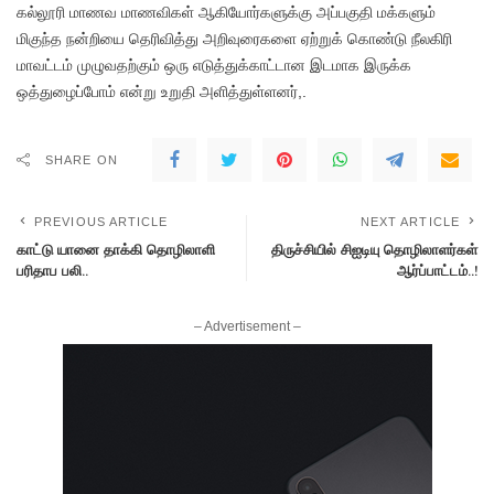
கல்லூரி மாணவ மாணவிகள் ஆகியோர்களுக்கு அப்பகுதி மக்களும்
மிகுந்த நன்றியை தெரிவித்து அறிவுரைகளை ஏற்றுக் கொண்டு நீலகிரி
மாவட்டம் முழுவதற்கும் ஒரு எடுத்துக்காட்டான இடமாக இருக்க
ஒத்துழைப்போம் என்று உறுதி அளித்துள்ளனர்,.
SHARE ON
PREVIOUS ARTICLE
NEXT ARTICLE
காட்டு யானை தாக்கி தொழிலாளி
திருச்சியில் சிஐடியு தொழிலாளர்கள்
பரிதாப பலி..
ஆர்ப்பாட்டம்..!
– Advertisement –