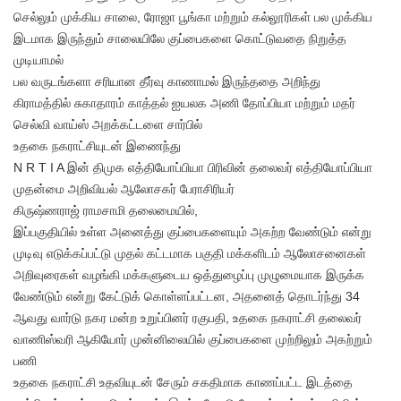
செல்லும் முக்கிய சாலை, ரோஜா பூங்கா மற்றும் கல்லூரிகள் பல முக்கிய
இடமாக இருந்தும் சாலையிலே குப்பைகளை கொட்டுவதை நிறுத்த
முடியாமல்
பல வருடங்களா சரியான தீர்வு காணாமல் இருந்ததை அறிந்து
கிராமத்தில் சுகாதாரம் காத்தல் ஐயலக அணி தோப்பியா மற்றும் மதர்
செல்வி வாய்ஸ் அறக்கட்டளை சார்பில்
உதகை நகராட்சியுடன் இணைந்து
N R T I A இன் திமுக எத்தியோப்பியா பிரிவின் தலைவர் எத்தியோப்பியா
முதன்மை அறிவியல் ஆலோசகர் பேராசிரியர்
கிருஷ்ணராஜ் ராமசாமி தலைமையில்,
இப்பகுதியில் உள்ள அனைத்து குப்பைகளையும் அகற்ற வேண்டும் என்று
முடிவு எடுக்கப்பட்டு முதல் கட்டமாக பகுதி மக்களிடம் ஆலோசனைகள்
அறிவுரைகள் வழங்கி மக்களுடைய ஒத்துழைப்பு முழுமையாக இருக்க
வேண்டும் என்று கேட்டுக் கொள்ளப்பட்டன, அதனைத் தொடர்ந்து 34
ஆவது வார்டு நகர மன்ற உறுப்பினர் ரகுபதி, உதகை நகராட்சி தலைவர்
வாணிஸ்வரி ஆகியோர் முன்னிலையில் குப்பைகளை முற்றிலும் அகற்றும்
பணி
உதகை நகராட்சி உதவியுடன் சேரும் சகதிமாக காணப்பட்ட இடத்தை