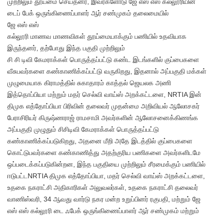
முற்றிலும் தூய்மை செய்தனர், இவர்களோடு ஜே எஸ் எஸ் கல்லூரியின்
டைப் பேக் ஒருங்கிணைப்பாளர் ஆர் சண்முகம் தலைமையில்
ஜே எஸ் எஸ்
கல்லூரி மாணவ மாணவிகள் தூய்மையாக்கும் பணியில் உதவியாக
இருந்தனர், தற்போது இந்த பகுதி முற்றிலும்
சி சி டிவி கேமராக்கள் பொருத்தப்பட்டு கண்ட இடங்களில் குப்பைகளை
வீசுபவர்களை கண்காணிக்கப்பட்டு வருகிறது, இதனால் அப்பகுதி மக்கள்
முழுமையாக கிராமத்தில் சுகாதாரம் காத்தல் ஜெயலக அணி
இத்தொப்பியா மற்றும் மதர் செல்வி வாய்ஸ் அறக்கட்டளை, NRTIA இன்
திமுக எத்தோப்பியா பிரிவின் தலைவர் முதன்மை அறிவியல் ஆலோசகர்
பேராசிரியர் கிருஷ்ணராஜ் ராமசாமி அவர்களின் ஆலோசனைக்கிணங்க
அப்பகுதி முழுதும் சிசிடிவி கேமராக்கள் பொருத்தப்பட்டு
கண்காணிக்கப்படுகிறது, அதனை மீறி அதே இடத்தில் குப்பைகளை
கொட்டுபவர்களை கண்காணித்து அதற்குரிய பணிகளை அவர்களிடமே
ஒப்படைக்கப்படுகின்றன, இந்த பகுதியை முற்றிலும் சீரமைக்கும் பணியில்
ஈடுபட்டNRTIA திமுக எத்தோப்பியா, மதர் செல்வி வாய்ஸ் அறக்கட்டளை,
உதகை நகராட்சி அதிகாரிகள் அலுவலர்கள், உதகை நகராட்சி தலைவர்
வாணிஸ்வரி, 34 ஆவது வார்டு நகர மன்ற உறுப்பினர் ரகுபதி, மற்றும் ஜே
எஸ் எஸ் கல்லூரி டை ஃபேக் ஒருங்கிணைப்பாளர் ஆர் சண்முகம் மற்றும்