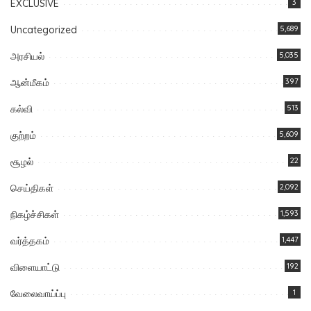
EXCLUSIVE
3
Uncategorized
5,689
அரசியல்
5,035
ஆன்மீகம்
397
கல்வி
513
குற்றம்
5,609
சூழல்
22
செய்திகள்
2,092
நிகழ்ச்சிகள்
1,593
வர்த்தகம்
1,447
விளையாட்டு
192
வேலைவாய்ப்பு
1