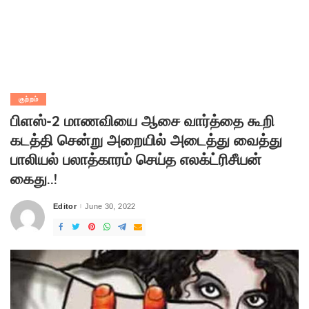
குற்றம்
பிளஸ்-2 மாணவியை ஆசை வார்த்தை கூறி
கடத்தி சென்று அறையில் அடைத்து வைத்து
பாலியல் பலாத்காரம் செய்த எலக்ட்ரிசீயன்
கைது..!
Editor
June 30, 2022
Posted
by