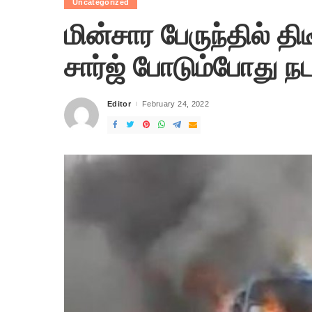
Uncategorized
மின்சார பேருந்தில் திடீ
சார்ஜ் போடும்போது நடந
Editor
February 24, 2022
Posted
by