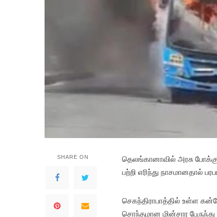
SHARE ON
தெலங்கானாவில் அரசு போக்கு
பற்றி எரிந்து நாசமானதால் பரபரப
செகந்திராபாத்தில் உள்ள கன்ட
சொந்தமான மின்சார பேருந்து ஒ