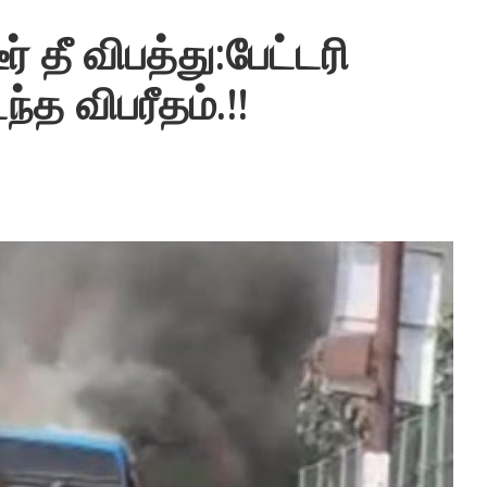
ர் தீ விபத்து:பேட்டரி
்த விபரீதம்.!!