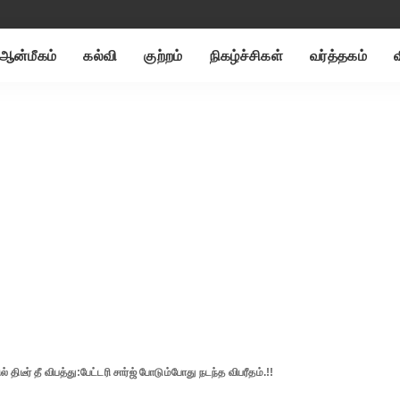
ஆன்மீகம்
கல்வி
குற்றம்
நிகழ்ச்சிகள்
வர்த்தகம்
ல் திடீர் தீ விபத்து:பேட்டரி சார்ஜ் போடும்போது நடந்த விபரீதம்.!!