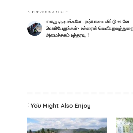
PREVIOUS ARTICLE
எனது குடிமக்களே.. ரஷ்யாவை விட்டு உடனே
வெளியேறுங்கள்- உக்ரைன் வெளியுறவுத்துற
அமைச்சகம் உத்தரவு.!!
You Might Also Enjoy