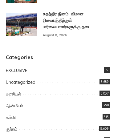
சுதந்திர தினம்: விமான
நிலையத்திற்குள்
பார்வையாளர்களுக்கு தடை
August 8, 2026
Categories
EXCLUSIVE
3
Uncategorized
5,689
அரசியல்
5,037
ஆன்மீகம்
398
கல்வி
513
குற்றம்
5,609