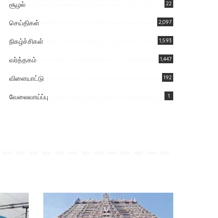
சூழல்
22
செய்திகள்
2,097
நிகழ்ச்சிகள்
1,593
வர்த்தகம்
1,447
விளையாட்டு
192
வேலைவாய்ப்பு
1