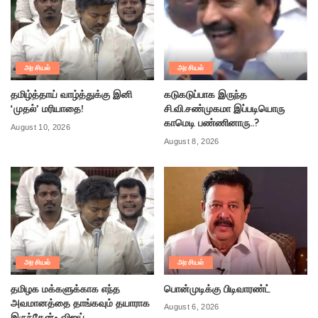
அரசியல்
அரசியல்
தமிழ்த்தாய் வாழ்த்துக்கு இனி
கடுகடுப்பாக இருந்த
‘முதல்’ மரியாதை!
சி.வி.சண்முகமா இப்படியொரு
காமெடி பண்ணினாரு..?
August 10, 2026
August 8, 2026
அரசியல்
அரசியல்
தமிழக மக்களுக்காக எந்த
பொன்முடிக்கு பிடிவாரண்ட்
அவமானத்தை தாங்கவும் தயாராக
August 6, 2026
இருந்தேன்- விஜய்