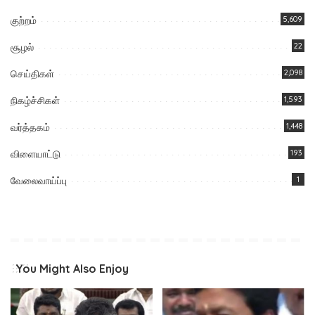
குற்றம்
5,609
சூழல்
22
செய்திகள்
2,098
நிகழ்ச்சிகள்
1,593
வர்த்தகம்
1,448
விளையாட்டு
193
வேலைவாய்ப்பு
1
You Might Also Enjoy