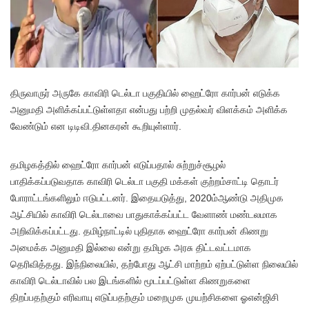
திருவாருர் அருகே காவிரி டெல்டா பகுதியில் ஹைட்ரோ கார்பன் எடுக்க
அனுமதி அளிக்கப்பட்டுள்ளதா என்பது பற்றி முதல்வர் விளக்கம் அளிக்க
வேண்டும் என டிடிவி.தினகரன் கூறியுள்ளார்.
தமிழகத்தில் ஹைட்ரோ கார்பன் எடுப்பதால் சுற்றுச்சூழல்
பாதிக்கப்படுவதாக காவிரி டெல்டா பகுதி மக்கள் குற்றம்சாட்டி தொடர்
போராட்டங்களிலும் ஈடுபட்டனர். இதையடுத்து, 2020ம்ஆண்டு அதிமுக
ஆட்சியில் காவிரி டெல்டாவை பாதுகாக்கப்பட்ட வேளாண் மண்டலமாக
அறிவிக்கப்பட்டது. தமிழ்நாட்டில் புதிதாக ஹைட்ரோ கார்பன் கிணறு
அமைக்க அனுமதி இல்லை என்று தமிழக அரசு திட்டவட்டமாக
தெரிவித்தது. இந்நிலையில், தற்போது ஆட்சி மாற்றம் ஏற்பட்டுள்ள நிலையில்
காவிரி டெல்டாவில் பல இடங்களில் மூடப்பட்டுள்ள கிணறுகளை
திறப்பதற்கும் எரிவாயு எடுப்பதற்கும் மறைமுக முயற்சிகளை ஓஎன்ஜிசி