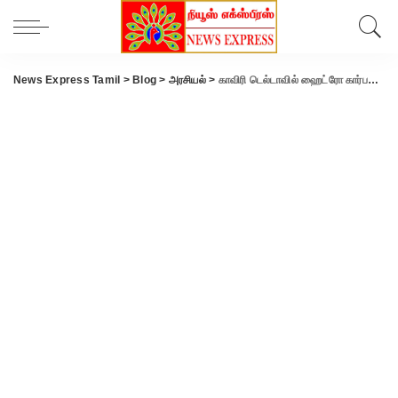
News Express Tamil
>
Blog
>
அரசியல்
>
காவிரி டெல்டாவில் ஹைட்ரோ கார்பன் எடுக்க திமுக அரசு அனுமதி..? முதல்வரிடம் விளக்கம் கேட்கும் டிடிவி.தினகரன்..!