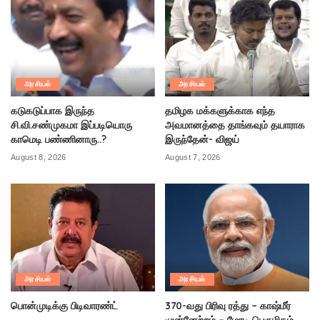
அரசியல்
அரசியல்
கடுகடுப்பாக இருந்த
தமிழக மக்களுக்காக எந்த
சி.வி.சண்முகமா இப்படியொரு
அவமானத்தை தாங்கவும் தயாராக
காமெடி பண்ணினாரு..?
இருந்தேன்- விஜய்
August 8, 2026
August 7, 2026
அரசியல்
அரசியல்
பொன்முடிக்கு பிடிவாரண்ட்
370-வது பிரிவு ரத்து – காஷ்மீர்
முன்னேற்றம் – மோடி பெருமிதம்