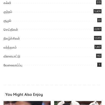
கல்வி
513
குற்றம்
5,609
சூழல்
22
செய்திகள்
2,097
நிகழ்ச்சிகள்
1,593
வர்த்தகம்
1,447
விளையாட்டு
192
வேலைவாய்ப்பு
1
You Might Also Enjoy