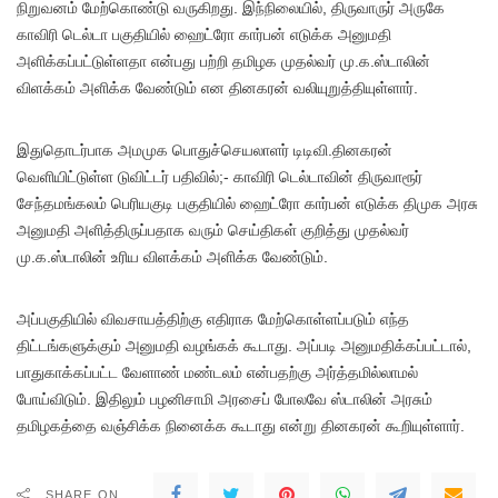
நிறுவனம் மேற்கொண்டு வருகிறது. இந்நிலையில், திருவாருர் அருகே
காவிரி டெல்டா பகுதியில் ஹைட்ரோ கார்பன் எடுக்க அனுமதி
அளிக்கப்பட்டுள்ளதா என்பது பற்றி தமிழக முதல்வர் மு.க.ஸ்டாலின்
விளக்கம் அளிக்க வேண்டும் என தினகரன் வலியுறுத்தியுள்ளார்.
இதுதொடர்பாக அமமுக பொதுச்செயலாளர் டிடிவி.தினகரன்
வெளியிட்டுள்ள டுவிட்டர் பதிவில்;- காவிரி டெல்டாவின் திருவாரூர்
சேந்தமங்கலம் பெரியகுடி பகுதியில் ஹைட்ரோ கார்பன் எடுக்க திமுக அரசு
அனுமதி அளித்திருப்பதாக வரும் செய்திகள் குறித்து முதல்வர்
மு.க.ஸ்டாலின் உரிய விளக்கம் அளிக்க வேண்டும்.
அப்பகுதியில் விவசாயத்திற்கு எதிராக மேற்கொள்ளப்படும் எந்த
திட்டங்களுக்கும் அனுமதி வழங்கக் கூடாது. அப்படி அனுமதிக்கப்பட்டால்,
பாதுகாக்கப்பட்ட வேளாண் மண்டலம் என்பதற்கு அர்த்தமில்லாமல்
போய்விடும். இதிலும் பழனிசாமி அரசைப் போலவே ஸ்டாலின் அரசும்
தமிழகத்தை வஞ்சிக்க நினைக்க கூடாது என்று தினகரன் கூறியுள்ளார்.
SHARE ON