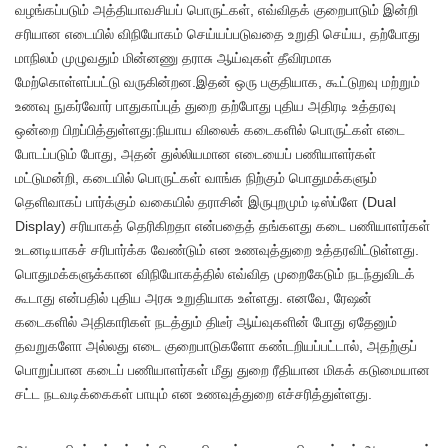
வழங்கப்படும் அத்தியாவசியப் பொருட்கள், எவ்விதக் குறைபாடும் இன்றி
சரியான எடையில் விநியோகம் செய்யப்படுவதை உறுதி செய்ய, தற்போது
மாநிலம் முழுவதும் மின்னணு தராசு ஆய்வுகள் தீவிரமாக
மேற்கொள்ளப்பட்டு வருகின்றன.இதன் ஒரு பகுதியாக, கூட்டுறவு மற்றும்
உணவு நுகர்வோர் பாதுகாப்புத் துறை தற்போது புதிய அதிரடி உத்தரவு
ஒன்றை பிறப்பித்துள்ளது:நியாய விலைக் கடைகளில் பொருட்கள் எடை
போடப்படும் போது, அதன் துல்லியமான எடையைப் பணியாளர்கள்
மட்டுமன்றி, கடையில் பொருட்கள் வாங்க நிற்கும் பொதுமக்களும்
தெளிவாகப் பார்க்கும் வகையில் தராசின் இருபுறமும் டிஸ்ப்ளே (Dual
Display) சரியாகத் தெரிகிறதா என்பதைத் தங்களது கடை பணியாளர்கள்
உடனடியாகச் சரிபார்க்க வேண்டும் என உணவுத்துறை உத்தரவிட்டுள்ளது.
பொதுமக்களுக்கான விநியோகத்தில் எவ்வித முறைகேடும் நடந்துவிடக்
கூடாது என்பதில் புதிய அரசு உறுதியாக உள்ளது. எனவே, ரேஷன்
கடைகளில் அதிகாரிகள் நடத்தும் திடீர் ஆய்வுகளின் போது ஏதேனும்
தவறுகளோ அல்லது எடை குறைபாடுகளோ கண்டறியப்பட்டால், அதற்குப்
பொறுப்பான கடைப் பணியாளர்கள் மீது துறை ரீதியான மிகக் கடுமையான
சட்ட நடவடிக்கைகள் பாயும் என உணவுத்துறை எச்சரித்துள்ளது.