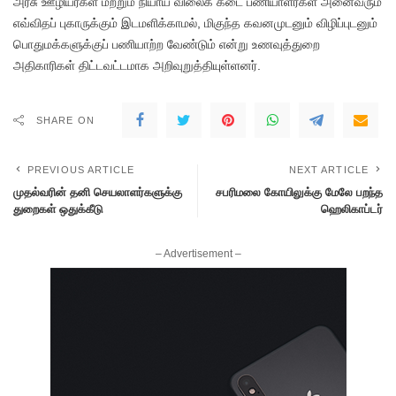
அரசு ஊழியர்கள் மற்றும் நியாய விலைக் கடை பணியாளர்கள் அனைவரும்
எவ்விதப் புகாருக்கும் இடமளிக்காமல், மிகுந்த கவனமுடனும் விழிப்புடனும்
பொதுமக்களுக்குப் பணியாற்ற வேண்டும் என்று உணவுத்துறை
அதிகாரிகள் திட்டவட்டமாக அறிவுறுத்தியுள்ளனர்.
SHARE ON
PREVIOUS ARTICLE
NEXT ARTICLE
முதல்வரின் தனி செயலாளர்களுக்கு
சபரிமலை கோயிலுக்கு மேலே பறந்த
துறைகள் ஒதுக்கீடு
ஹெலிகாப்டர்
– Advertisement –