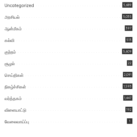
Uncategorized
5,689
அரசியல்
5,035
ஆன்மீகம்
397
கல்வி
513
குற்றம்
5,609
சூழல்
22
செய்திகள்
2,091
நிகழ்ச்சிகள்
1,593
வர்த்தகம்
1,447
விளையாட்டு
192
வேலைவாய்ப்பு
1