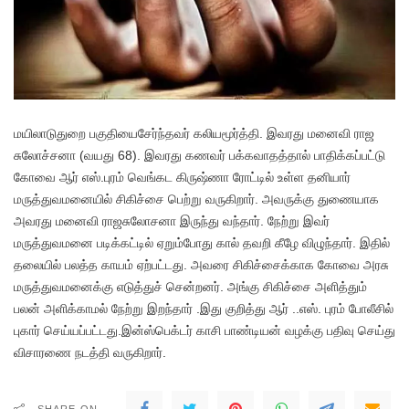
மயிலாடுதுறை பகுதியைசேர்ந்தவர் கலியமூர்த்தி. இவரது மனைவி ராஜ
சுலோச்சனா (வயது 68). இவரது கணவர் பக்கவாதத்தால் பாதிக்கப்பட்டு
கோவை ஆர் எஸ்.புரம் வெங்கட கிருஷ்ணா ரோட்டில் உள்ள தனியார்
மருத்துவமனையில் சிகிச்சை பெற்று வருகிறார். அவருக்கு துணையாக
அவரது மனைவி ராஜசுலோசனா இருந்து வந்தார். நேற்று இவர்
மருத்துவமனை படிக்கட்டில் ஏறும்போது கால் தவறி கீழே விழுந்தார். இதில்
தலையில் பலத்த காயம் ஏற்பட்டது. அவரை சிகிச்சைக்காக கோவை அரசு
மருத்துவமனைக்கு எடுத்துச் சென்றனர். அங்கு சிகிச்சை அளித்தும்
பலன் அளிக்காமல் நேற்று இறந்தார் .இது குறித்து ஆர் ..எஸ். புரம் போலீசில்
புகார் செய்யப்பட்டது.இன்ஸ்பெக்டர் காசி பாண்டியன் வழக்கு பதிவு செய்து
விசாரணை நடத்தி வருகிறார்.
SHARE ON