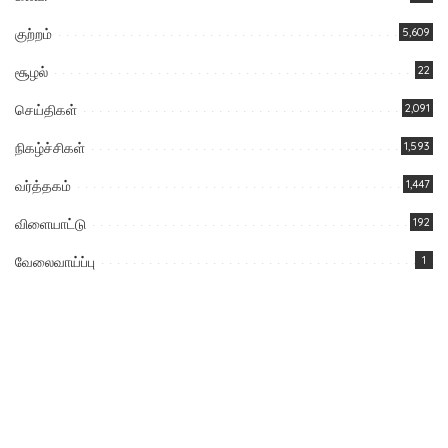
குற்றம்
5,609
சூழல்
22
செய்திகள்
2,091
நிகழ்ச்சிகள்
1,593
வர்த்தகம்
1,447
விளையாட்டு
192
வேலைவாய்ப்பு
1
You Might Also Enjoy