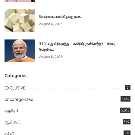
செயற்கைப் பன்னீருக்கு தடை
August 6, 2026
370-வது பிரிவு ரத்து – காஷ்மீர் முன்னேற்றம் – மோடி
பெருமிதம்
August 6, 2026
Categories
EXCLUSIVE
3
Uncategorized
5,689
அரசியல்
5,035
ஆன்மீகம்
397
கல்வி
513