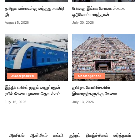
தமிழக எல்லைக்கு வந்தது காவிரி
போதை இல்லா கோவைக்காக
நீர்
ஓடுவோம் மாரத்தான்
August 5, 2026
July 30, 2026
Uncategorized
Uncategorized
இந்தியாவின் முதல் ஹைட்ரஜன்
தமிழக கோயில்களில்
ரயில் சேவை நாளை தொடக்கம்
இளைஞர்களுக்கு வேலை
July 16, 2026
July 13, 2026
அரசியல்
ஆன்மீகம்
கல்வி
குற்றம்
நிகழ்ச்சிகள்
வர்த்தகம்