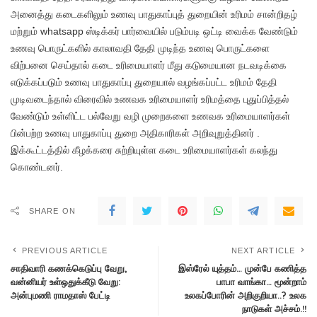
அனைத்து கடைகளிலும் உணவு பாதுகாப்புத் துறையின் உரிமம் சான்றிதழ்
மற்றும் whatsapp ஸ்டிக்கர் பார்வையில் படும்படி ஒட்டி வைக்க வேண்டும்
உணவு பொருட்களில் காலாவதி தேதி முடிந்த உணவு பொருட்களை
விற்பனை செய்தால் கடை உரிமையாளர் மீது கடுமையான நடவடிக்கை
எடுக்கப்படும் உணவு பாதுகாப்பு துறையால் வழங்கப்பட்ட உரிமம் தேதி
முடிவடைந்தால் விரைவில் உணவக உரிமையாளர் உரிமத்தை புதுப்பித்தல்
வேண்டும் உள்ளிட்ட பல்வேறு வழி முறைகளை உணவக உரிமையாளர்கள்
பின்பற்ற உணவு பாதுகாப்பு துறை அதிகாரிகள் அறிவுறுத்தினர் .
இக்கூட்டத்தில் கீழக்கரை சுற்றியுள்ள கடை உரிமையாளர்கள் கலந்து
கொண்டனர்.
SHARE ON
PREVIOUS ARTICLE
NEXT ARTICLE
சாதிவாரி கணக்கெடுப்பு வேறு,
இஸ்ரேல் யுத்தம்… முன்பே கணித்த
வன்னியர் உள்ஒதுக்கீடு வேறு:
பாபா வாங்கா… மூன்றாம்
அன்புமணி ராமதாஸ் பேட்டி
உலகப்போரின் அறிகுறியா..? உலக
நாடுகள் அச்சம்.!!