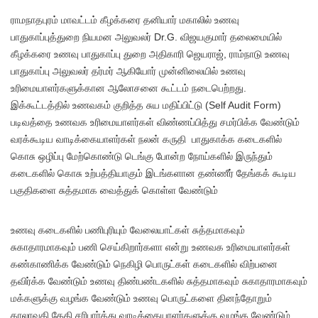
ராமநாதபுரம் மாவட்டம் கீழக்கரை தனியார் மகாலில் உணவு
பாதுகாப்புத்துறை நியமன அலுவலர் Dr.G. விஜயகுமார் தலைமையில்
கீழக்கரை உணவு பாதுகாப்பு துறை அதிகாரி ஜெயராஜ், ராம்நாடு உணவு
பாதுகாப்பு அலுவலர் தர்மர் ஆகியோர் முன்னிலையில் உணவு
உரிமையாளர்களுக்கான ஆலோசனை கூட்டம் நடைபெற்றது.
இக்கூட்டத்தில் உணவகம் குறித்த சுய மதிப்பிட்டு (Self Audit Form)
படிவத்தை உணவக உரிமையாளர்கள் விண்ணப்பித்து சமர்பிக்க வேண்டும்
வரக்கூடிய வாடிக்கையாளர்கள் நலன் கருதி பாதுகாக்க கடைகளில்
கொசு ஒழிப்பு மேற்கொண்டு டெங்கு போன்ற நோய்களில் இருந்தும்
கடைகளில் கொசு உற்பத்தியாகும் இடங்களான தண்ணீர் தேங்கக் கூடிய
பகுதிகளை சுத்தமாக வைத்துக் கொள்ள வேண்டும்
உணவு கடைகளில் பணிபுரியும் வேலையாட்கள் சுத்தமாகவும்
சுகாதாரமாகவும் பணி செய்கிறார்களா என்று உணவக உரிமையாளர்கள்
கண்காணிக்க வேண்டும் நெகிழி பொருட்கள் கடைகளில் விற்பனை
தவிர்க்க வேண்டும் உணவு திண்பண்டகளில் சுத்தமாகவும் சுகாதாரமாகவும்
மக்களுக்கு வழங்க வேண்டும் உணவு பொருட்களை தினந்தோறும்
காலாவதி தேதி சரிபார்த்து வாடிக்கையாளர்களுக்கு வழங்க வேண்டும்