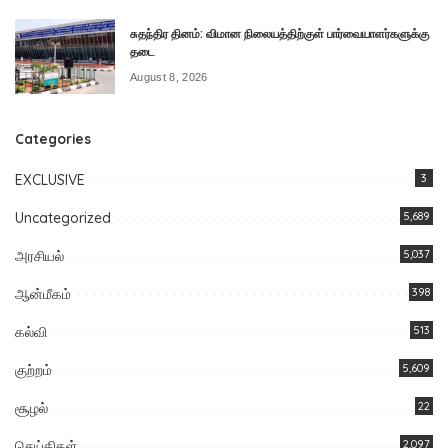
சுதந்திர தினம்: விமான நிலையத்திற்குள் பார்வையாளர்களுக்கு
தடை
August 8, 2026
Categories
EXCLUSIVE
3
Uncategorized
5,689
அரசியல்
5,037
ஆன்மீகம்
398
கல்வி
513
குற்றம்
5,609
சூழல்
22
செய்திகள்
2,097