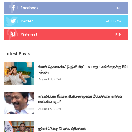
Facebook
LIKE
Twitter
FOLLOW
Pinterest
PIN
Latest Posts
லோன் தொகை கேட்டு இனி மிரட்ட கூடாது – வங்கிகளுக்கு RBI
உத்தரவு
August 8, 2026
கடுகடுப்பாக இருந்த சி.வி.சண்முகமா இப்படியொரு காமெடி
பண்ணினாரு..?
August 8, 2026
ஐகோர்ட்டுக்கு 15 புதிய நீதிபதிகள்