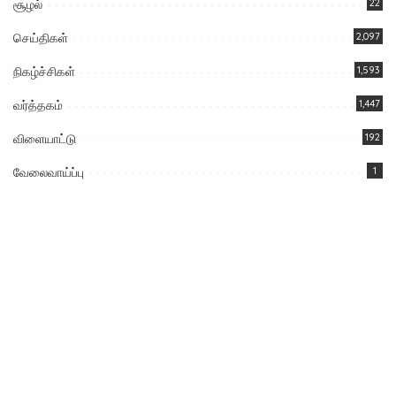
சூழல்
22
செய்திகள்
2,097
நிகழ்ச்சிகள்
1,593
வர்த்தகம்
1,447
விளையாட்டு
192
வேலைவாய்ப்பு
1
You Might Also Enjoy