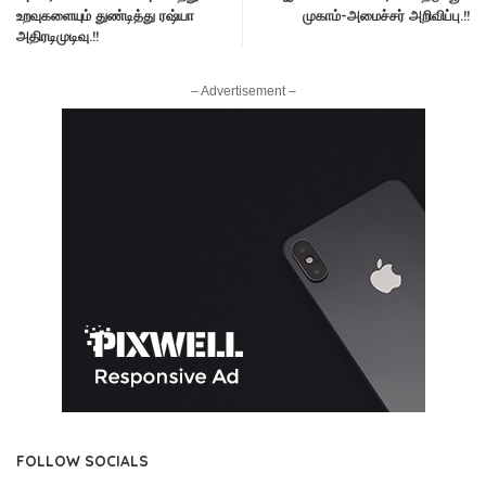
உறவுகளையும் துண்டித்து ரஷ்யா
முகாம்-அமைச்சர் அறிவிப்பு.!!
அதிரடிமுடிவு.!!
– Advertisement –
FOLLOW SOCIALS