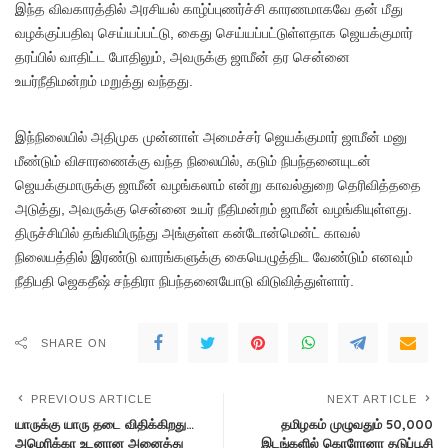
இந்த விவகாரத்தில் அரசியல் காழ்ப்புணர்ச்சி காரணமாகவே தன் மீது
வழக்குப்பதிவு செய்யப்பட்டு, கைது செய்யப்பட்டுள்ளதாக ஜெயக்குமார்
தரப்பில் வாதிட்ட போதிலும், அவருக்கு ஜாமீன் தர சென்னை
உயர்நீதிமன்றம் மறுத்து வந்தது.
இந்நிலையில் அதிமுக முன்னாள் அமைச்சர் ஜெயக்குமார் ஜாமீன் மனு
மீண்டும் விசாரணைக்கு வந்த நிலையில், கடும் நிபந்தனையுடன்
ஜெயக்குமாருக்கு ஜாமீன் வழங்கலாம் என்று காவல்துறை தெரிவித்ததை
அடுத்து, அவருக்கு சென்னை உயர் நீதிமன்றம் ஜாமீன் வழங்கியுள்ளது.
திருச்சியில் தங்கியிருந்து அங்குள்ள கன்டோன்மென்ட் காவல்
நிலையத்தில் இரண்டு வாரங்களுக்கு கையெழுத்திட வேண்டும் எனவும்
நீதிபதி ஜெகதீஷ் சந்திரா நிபந்தனையோடு விடுவித்துள்ளார்.
SHARE ON
PREVIOUS ARTICLE
NEXT ARTICLE
யாருக்கு யாரு தடை விதிக்கிறது…
தமிழகம் முழுவதும் 50,000
அமெரிக்கா உடனான அனைத்து
இடங்களில் கொரோனா தடுப்பூசி