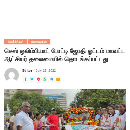
நிகழ்ச்சிகள்
விளையாட்டு
செஸ் ஒலிம்பியாட் போட்டி ஜோதி ஓட்டம் மாவட்ட
ஆட்சியர் தலைமையில் தொடங்கப்பட்டது
Editor
July 25, 2022
Posted
by