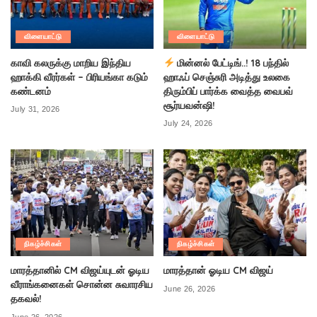
விளையாட்டு
விளையாட்டு
காவி கலருக்கு மாறிய இந்திய
மின்னல் பேட்டிங்..! 18 பந்தில்
ஹாக்கி வீரர்கள் – பிரியங்கா கடும்
ஹாஃப் செஞ்சுரி அடித்து உலகை
கண்டனம்
திரும்பிப் பார்க்க வைத்த வைபவ்
சூர்யவன்ஷி!
July 31, 2026
July 24, 2026
நிகழ்ச்சிகள்
நிகழ்ச்சிகள்
மாரத்தானில் CM விஜய்யுடன் ஓடிய
மாரத்தான் ஓடிய CM விஜய்
வீராங்கனைகள் சொன்ன சுவாரசிய
June 26, 2026
தகவல்!
June 26, 2026