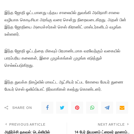
இந்த ஜோதி ஓட்டமானது பந்தய சாலையில் துவங்கி அவிநாசி சாலை
வழியாக கொடிசியா அரங்கு வரை சென்று நிறைவடைகிறது. அதன் பின்
இந்த ஜோதியை அமைச்சர்கள் செஸ் கிராண்ட் மாஸ்டர்களிடம் வழங்க
உள்ளனர்.
இந்த ஜோதி ஓட்டத்தை மிகவும் பிரமாண்டமாக வரவேற்கும் வகையில்
பாரம்பரிய கலைகள், இசை முழக்கங்கள் முழங்க எடுத்துச்
செல்லப்படுகிறது.
இந்த துவக்க நிகழ்வில் மாவட்ட ஆட்சியர் உட்பட கோவை மேயர் துணை
மேயர் செஸ் ஒலிம்பியாட் நிர்வாகிகள் கலந்து கொண்டனர்.
SHARE ON
PREVIOUS ARTICLE
NEXT ARTICLE
அதிர்ச்சி தகவல்: டெல்லியில்
14 பேர் நியமனம் ட்ரைலர் தானாம்…