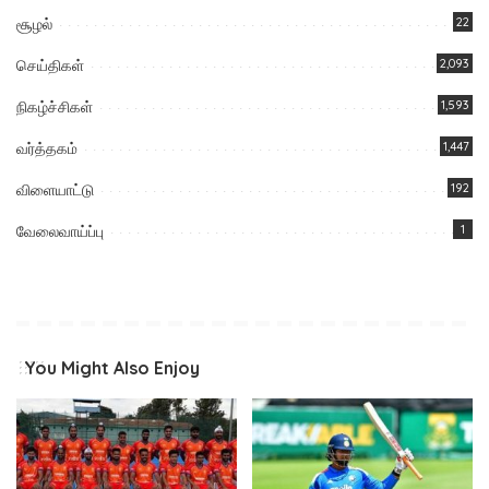
சூழல்
22
செய்திகள்
2,093
நிகழ்ச்சிகள்
1,593
வர்த்தகம்
1,447
விளையாட்டு
192
வேலைவாய்ப்பு
1
You Might Also Enjoy