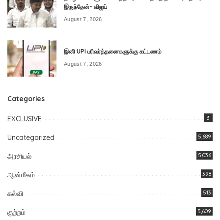
இருந்தேன்- விஜய்
August 7, 2026
இனி UPI பரிவர்த்தனைகளுக்கு கட்டணம்
August 7, 2026
Categories
EXCLUSIVE
3
Uncategorized
5,689
அரசியல்
5,036
ஆன்மீகம்
398
கல்வி
513
குற்றம்
5,609