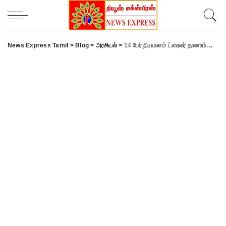
News Express Tamil
>
Blog
>
அரசியல்
>
14 பேர் நியமனம் ட்ரைலர் தானாம்… டெல்லி கொடுத்த “ப்ரீ ஹேண்ட்”.. ஓபிஎஸ் போடும் புது திட்டம்…