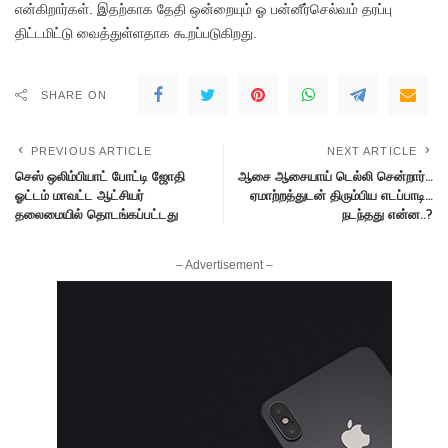
என்கிறார்கள். இதற்காக தேதி ஒன்றையும் ஓ பன்னீர்செல்வம் தரப்பு
திட்டமிட்டு வைத்துள்ளதாக கூறப்படுகிறது.
SHARE ON
PREVIOUS ARTICLE
NEXT ARTICLE
செஸ் ஒலிம்பியாட் போட்டி ஜோதி
ஆசை ஆசையாய் டெல்லி சென்றார்…
ஓட்டம் மாவட்ட ஆட்சியர்
ஏமாற்றத்துடன் திரும்பிய எடப்பாடி…
தலைமையில் தொடங்கப்பட்டது
நடந்தது என்ன..?
– Advertisement –