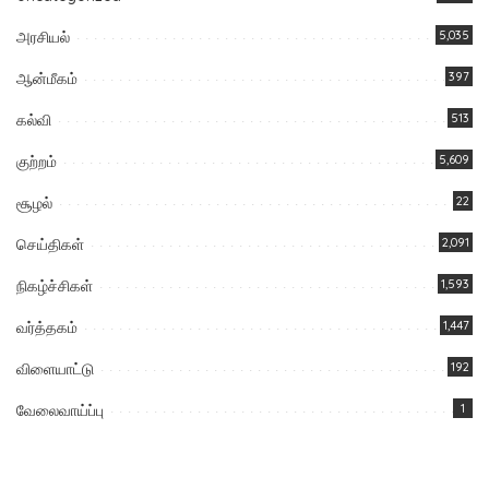
அரசியல்
5,035
ஆன்மீகம்
397
கல்வி
513
குற்றம்
5,609
சூழல்
22
செய்திகள்
2,091
நிகழ்ச்சிகள்
1,593
வர்த்தகம்
1,447
விளையாட்டு
192
வேலைவாய்ப்பு
1