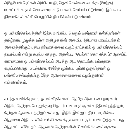
அதேபோல் ரெட்சன் அம்பிகாபதி, தென்சென்னை வடக்கு (மேற்கு)
மாவட்டக் கழகச் செயலாளராக நியமனம் செய்யப்பட்டுள்ளார். இப்படி பல
நிர்வாகிகள் கட்சி பொறுப்பில் நியமிக்கப்பட்டு உள்ளார்.
ஓ பன்னீர்செல்வத்தின் இந்த அறிவிப்பு வெறும் டீசர்தான் என்கிறார்கள்.
தமிழ்நாடு முழுக்க உள்ள அதிமுகவின் அமைப்பு ரீதியான மாவட்டங்கள்
அனைத்திற்கும் புதிய நிர்வாகிகளை வரும் நாட்களில் ஓ பன்னீர்செல்வம்
நியமிப்பார் என்று கூறப்படுகிறது. அதன்படி “டெல்லி” கொடுத்த ப்ரீ ஹேண்ட்
காரணமாக ஓ பன்னீர்செல்வம் அடித்து ஆட தொடங்கி உள்ளதாக
கூறப்படுகிறது. டெல்லியை சேர்ந்த முக்கிய புள்ளி ஒருவர்தான் ஓ
பன்னீர்செல்வத்திற்கு இந்த ஆலோசனைகளை வழங்குகிறார்
என்கிறார்கள்.
கடந்த சனிக்கிழமை, ஓ பன்னீர்செல்வம் ஆர்பிஐ அமைப்பை நாடினார்.
அதில், அதிமுக பொதுக்குழு தொடர்பான வழக்கு உச்ச நீதிமன்றத்திலும்,
தேர்தல் ஆணையத்திலும் உள்ளது. இதில் இன்னும் தீர்ப்பு வரவில்லை.
அதுவரை அதிமுகவின் வங்கி கணக்குகளை யாரும் பயன்படுத்த கூடாது.
அது சட்ட விரோதம். அதனால் அதிமுகவின் 7 வங்கிக்கணக்குகளை