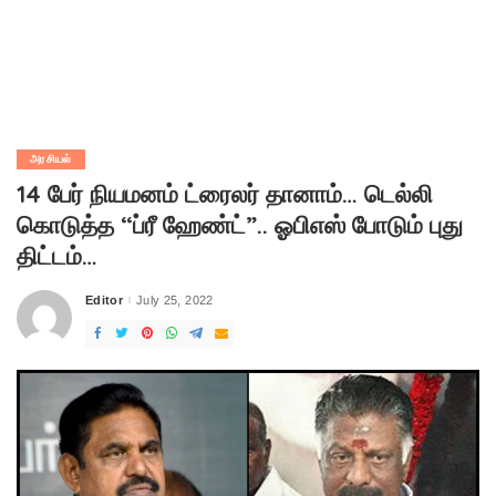
அரசியல்
14 பேர் நியமனம் ட்ரைலர் தானாம்… டெல்லி
கொடுத்த “ப்ரீ ஹேண்ட்”.. ஓபிஎஸ் போடும் புது
திட்டம்…
Editor
July 25, 2022
Posted
by