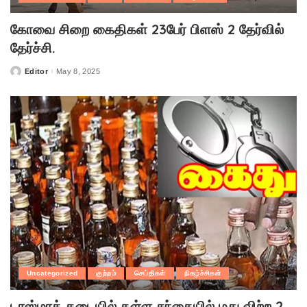
கோவை சிறை கைதிகள் 23பேர் பிளஸ் 2 தேர்வில்
தேர்ச்சி.
Editor
May 8, 2025
Posted
by
Uncategorized
குற்றம்
செய்திகள்
நிகழ்ச்சிகள்
டாஸ்மாக் கடையில் கள்ள சந்தையில் மது விற்ற 2