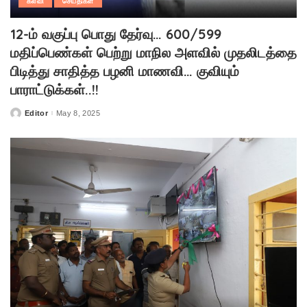
கல்வி
செய்திகள்
12-ம் வகுப்பு பொது தேர்வு… 600/599
மதிப்பெண்கள் பெற்று மாநில அளவில் முதலிடத்தை
பிடித்து சாதித்த பழனி மாணவி… குவியும்
பாராட்டுக்கள்..!!
Editor
May 8, 2025
Posted
by