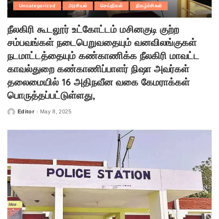
Uncategorized
அரசியல்
செய்திகள்
நிகழ்ச்சிகள்
நீலகிரி கூடலூர் உட்கோட்டம் மசினகுடி குற்ற
சம்பவங்கள் நடைபெறுவதையும் வனவிலங்குகள்
நடமாட்டத்தையும் கண்காணிக்க நீலகிரி மாவட்ட
காவல்துறை கண்காணிப்பாளர் நிஷா அவர்கள்
தலைமையில் 16 அதிநவீன வகை கேமராக்கள்
பொருத்தப்பட்டுள்ளது,
Editor
May 8, 2025
Posted
by