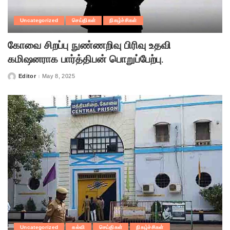
Uncategorized
செய்திகள்
நிகழ்ச்சிகள்
கோவை சிறப்பு நுண்ணறிவு பிரிவு உதவி
கமிஷனராக பார்த்திபன் பொறுப்பேற்பு.
Editor
May 8, 2025
Posted
by
Uncategorized
கல்வி
செய்திகள்
நிகழ்ச்சிகள்