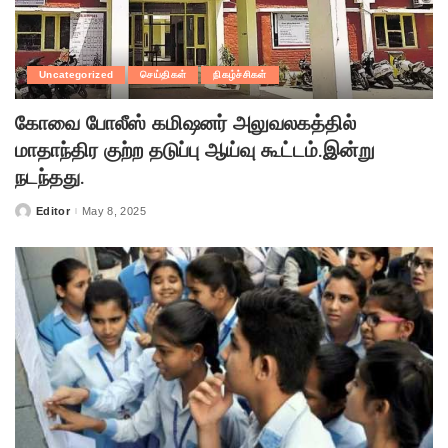
Uncategorized
செய்திகள்
நிகழ்ச்சிகள்
கோவை போலீஸ் கமிஷனர் அலுவலகத்தில்
மாதாந்திர குற்ற தடுப்பு ஆய்வு கூட்டம்.இன்று
நடந்தது.
Editor
May 8, 2025
Posted
by