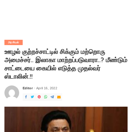
அரசியல்
ஊழல் குற்றச்சாட்டில் சிக்கும் மற்றொரு
அமைச்சர்.. இலாகா மாற்றப்படுவாரா..? மீண்டும்
சாட்டையை கையில் எடுத்த முதல்வர்
ஸ்டாலின்.!!
Editor
April 16, 2022
Posted
by