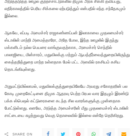
அடுத்தடுத்த ஊழல் குற்றச்சாட்டுகளில் திமுக அரசு சிக்கி தவிப்பது,
எதிர்காலத்தில் பெரிய சிக்கலை ஏற்படுத்தும் என்பதில் எந்த சந்தேகமும்
இல்லை.
ஆகவே, எப்படி அமைச்சர் ராஜகண்ணப்பன் இலாகாவை முதலமைச்சர்
ஸ்டாலின் மாற்றி அமைத்தாரோ, அதே போல, இந்த ஊழலில் இருந்து
மக்களிடம் நல்ல பெயரை வாங்குவதற்காக, அமைச்சர் செந்தில்
பாலாஜியை, மின்சாரம், மதுவிலக்கு மற்றும் ஆயத்தீர்வைத்துறையிலிருந்து
கைத்தறித்துறை மாற்ற உள்ளதாக மேல் மட்ட அளவில் ரகசியம் கசிய
தொடங்கியுள்ளது.
அதுமட்டுமில்லாமல், மதுவிலக்குத்துறையிலேயே அவரது சகோதரரின் பல
கோடி முறைகேட்டினை திமுக ஆதரவு பெற்ற பிரபல வார இதழும் இரண்டு
பக்க ஸ்பெஷல் கட்டுரைகளை கடந்த சில வாரங்களுக்கு முன்னதாக
போட்டுள்ளது. எனவே, அடுத்த அமைச்சரின் மீது முதலமைச்சர் ஸ்டாலின்
சாட்டையை சுழற்றுவது வெகு தொலைவில் இல்லை என்றே தெரிகிறது.
SHARE ON