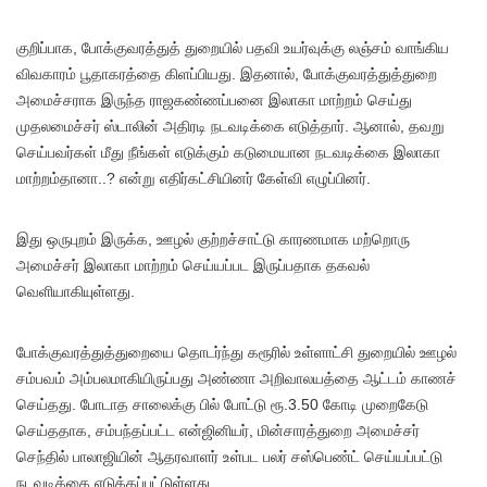
குறிப்பாக, போக்குவரத்துத் துறையில் பதவி உயர்வுக்கு லஞ்சம் வாங்கிய
விவகாரம் பூதாகரத்தை கிளப்பியது. இதனால், போக்குவரத்துத்துறை
அமைச்சராக இருந்த ராஜகண்ணப்பனை இலாகா மாற்றம் செய்து
முதலமைச்சர் ஸ்டாலின் அதிரடி நடவடிக்கை எடுத்தார். ஆனால், தவறு
செய்பவர்கள் மீது நீங்கள் எடுக்கும் கடுமையான நடவடிக்கை இலாகா
மாற்றம்தானா..? என்று எதிர்கட்சியினர் கேள்வி எழுப்பினர்.
இது ஒருபுறம் இருக்க, ஊழல் குற்றச்சாட்டு காரணமாக மற்றொரு
அமைச்சர் இலாகா மாற்றம் செய்யப்பட இருப்பதாக தகவல்
வெளியாகியுள்ளது.
போக்குவரத்துத்துறையை தொடர்ந்து கரூரில் உள்ளாட்சி துறையில் ஊழல்
சம்பவம் அம்பலமாகியிருப்பது அண்ணா அறிவாலயத்தை ஆட்டம் காணச்
செய்தது. போடாத சாலைக்கு பில் போட்டு ரூ.3.50 கோடி முறைகேடு
செய்ததாக, சம்பந்தப்பட்ட என்ஜினியர், மின்சாரத்துறை அமைச்சர்
செந்தில் பாலாஜியின் ஆதரவாளர் உள்பட பலர் சஸ்பெண்ட் செய்யப்பட்டு
நடவடிக்கை எடுக்கப்பட்டுள்ளது.