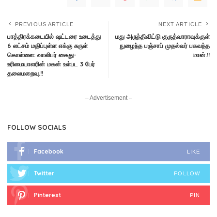
PREVIOUS ARTICLE
NEXT ARTICLE
பாத்திரக்கடையில் ஷட்டரை உடைத்து
மது அருந்திவிட்டு குருத்வாராவுக்குள்
6 லட்சம் மதிப்புள்ள எக்கு சுருள்
நுழைந்த பஞ்சாப் முதல்வர் பகவந்த
கொள்ளை: வாலிபர் கைது-
மான்.!!
உரிமையாளரின் மகன் உள்பட 3 பேர்
தலைமறைவு.!!
– Advertisement –
FOLLOW SOCIALS
Facebook
LIKE
Twitter
FOLLOW
Pinterest
PIN