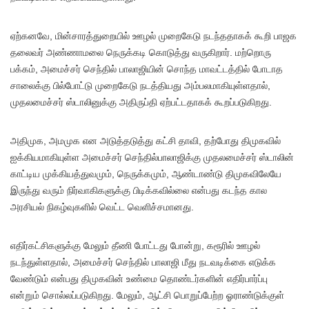
ஏற்கனவே, மின்சாரத்துறையில் ஊழல் முறைகேடு நடந்ததாகக் கூறி பாஜக
தலைவர் அண்ணாமலை நெருக்கடி கொடுத்து வருகிறார். மற்றொரு
பக்கம், அமைச்சர் செந்தில் பாலாஜியின் சொந்த மாவட்டத்தில் போடாத
சாலைக்கு பில்போட்டு முறைகேடு நடத்தியது அம்பலமாகியுள்ளதால்,
முதலமைச்சர் ஸ்டாலினுக்கு அதிருப்தி ஏற்பட்டதாகக் கூறப்படுகிறது.
அதிமுக, அமமுக என அடுத்தடுத்து கட்சி தாவி, தற்போது திமுகவில்
ஐக்கியமாகியுள்ள அமைச்சர் செந்தில்பாலாஜிக்கு முதலமைச்சர் ஸ்டாலின்
காட்டிய முக்கியத்துவமும், நெருக்கமும், ஆண்டாண்டு திமுகவிலேயே
இருந்து வரும் நிர்வாகிகளுக்கு பிடிக்கவில்லை என்பது கடந்த கால
அரசியல் நிகழ்வுகளில் வெட்ட வெளிச்சமானது.
எதிர்கட்சிகளுக்கு மேலும் தீணி போட்டது போன்று, கரூரில் ஊழல்
நடந்துள்ளதால், அமைச்சர் செந்தில் பாலாஜி மீது நடவடிக்கை எடுக்க
வேண்டும் என்பது திமுகவின் உண்மை தொண்டர்களின் எதிர்பார்ப்பு
என்றும் சொல்லப்படுகிறது. மேலும், ஆட்சி பொறுப்பேற்ற ஓராண்டுக்குள்